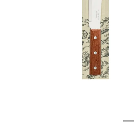
despensa
Arroz
Mantequilla
lácteos y refrigerados
vinos y licores
cuidado del bebé
mascotas
limpieza
cuidado personal
otros