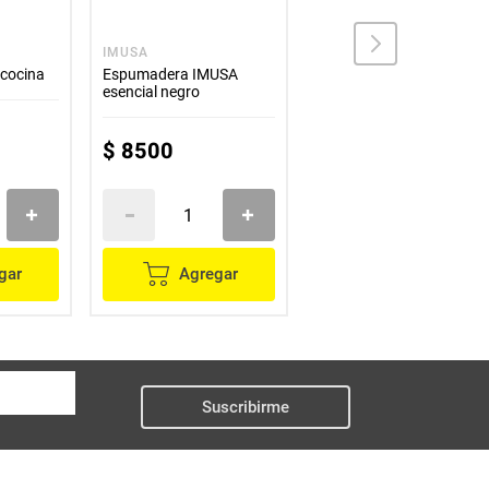
IMUSA
HOME ELEMENTS
 cocina
Espumadera IMUSA
Set cucharas HOME
esencial negro
ELEMENTS acero
inoxidable
$
8500
$
10
.
800
gar
Agregar
Agregar
Suscribirme