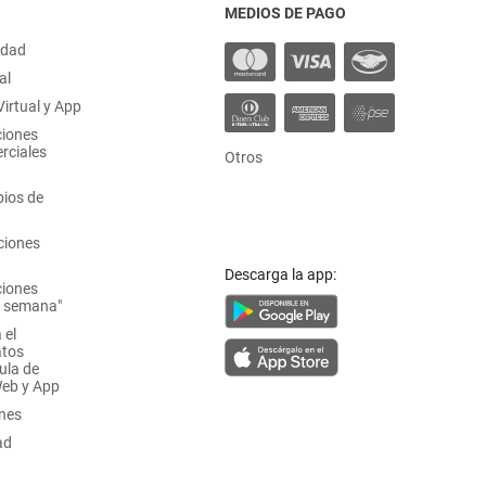
MEDIOS DE PAGO
idad
al
irtual y App
ciones
rciales
Otros
ios de
ciones
Descarga la app:
ciones
a semana"
 el
atos
ula de
Web y App
ones
ad