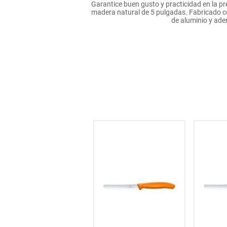
Garantice buen gusto y practicidad en la p
hogar
madera natural de 5 pulgadas. Fabricado c
de aluminio y adem
tecnología
moda
deportes
juguetería
NaN
% OFF