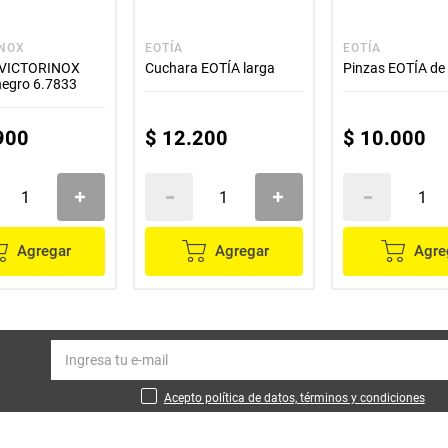
INOX
EOTÍA
EOTÍA
o VICTORINOX
Cuchara EOTÍA larga
Pinzas EOTÍA de
negro 6.7833
900
$
12
.
200
$
10
.
000
Agregar
Agregar
Agre
Acepto política de datos, términos y condiciones