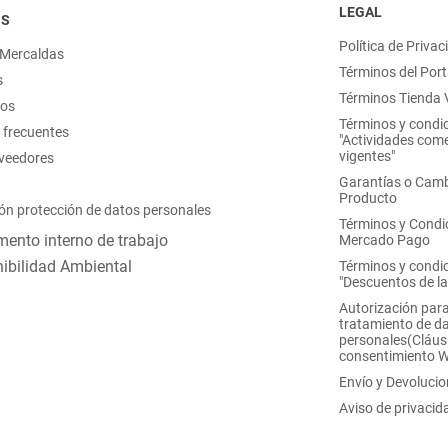
LEGAL
OS
Política de Privac
 Mercaldas
Términos del Port
s
Términos Tienda V
nos
Términos y condi
 frecuentes
"Actividades come
vigentes"
oveedores
Garantías o Camb
Producto
ón protección de datos personales
Términos y Condi
ento interno de trabajo
Mercado Pago
ibilidad Ambiental
Términos y condi
"Descuentos de l
Autorización para
tratamiento de d
personales(Cláus
consentimiento 
Envío y Devoluci
Aviso de privacid