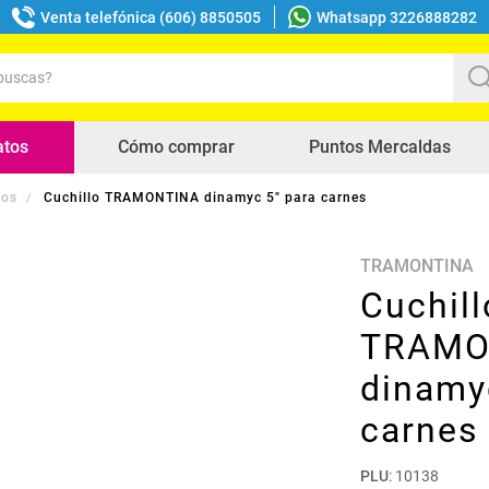
Venta telefónica (606) 8850505
Whatsapp 3226888282
uscas?
s buscados
atos
Cómo comprar
Puntos Mercaldas
los
Cuchillo TRAMONTINA dinamyc 5" para carnes
TRAMONTINA
Cuchill
TRAMO
dinamy
carnes
PLU
:
10138