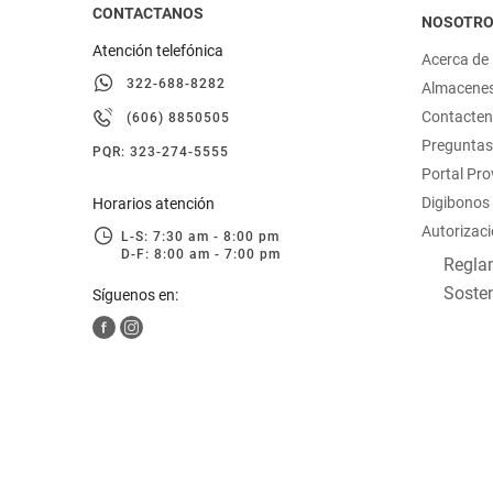
CONTACTANOS
NOSOTR
Atención telefónica
Acerca de
322-688-8282
Almacene
Contacte
(606) 8850505
Preguntas
PQR: 323-274-5555
Portal Pr
Digibonos
Horarios atención
Autorizaci
L-S: 7:30 am - 8:00 pm
D-F: 8:00 am - 7:00 pm
Reglam
Sosten
Síguenos en: