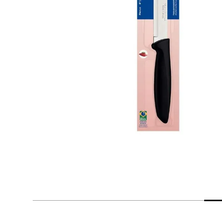
despensa
Arroz
Mantequilla
lácteos y refrigerados
vinos y licores
cuidado del bebé
mascotas
limpieza
cuidado personal
otros