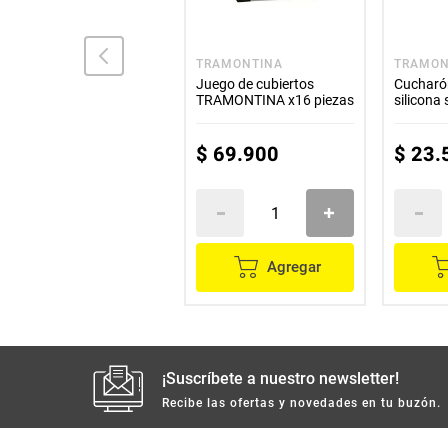
ILKO
TRAMONTINA
TRAMON
Sacacorcho ILKO doble
Juego de cubiertos
Cuchar
palanca económico
TRAMONTINA x16 piezas
silicona 
$
26
.
200
$
69
.
900
$
23
.
Agregar
Agregar
¡Suscríbete a nuestro newsletter!
Recibe las ofertas y novedades en tu buzón.