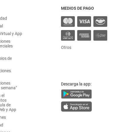
MEDIOS DE PAGO
idad
al
irtual y App
ciones
rciales
Otros
ios de
ciones
ciones
Descarga la app:
a semana"
 el
atos
ula de
Web y App
ones
ad