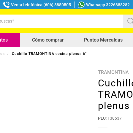
Venta telefónica (606) 8850505
Whatsapp 3226888282
uscas?
s buscados
atos
Cómo comprar
Puntos Mercaldas
los
Cuchillo TRAMONTINA cocina plenus 6"
TRAMONTINA
Cuchill
TRAMO
plenus 
PLU
:
138537