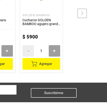
GOLDEN BAMBOO
EOTÍA
para
Cucharon GOLDEN
Cucharón EOTÍA de
BAMBOO agujero grande
acero inoxidable para
30 cm
sopa
$
5900
$
10
.
500
gar
Agregar
Agregar
Suscribirme