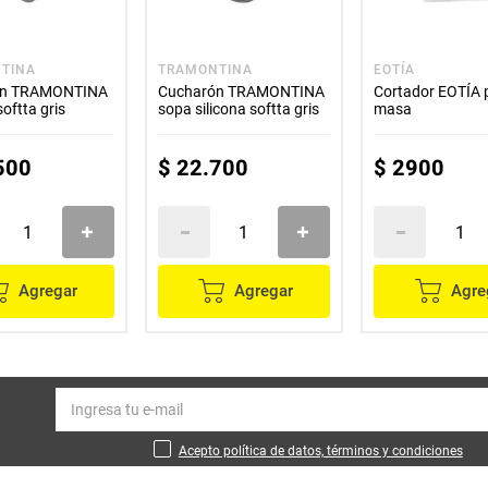
TINA
TRAMONTINA
EOTÍA
ón TRAMONTINA
Cucharón TRAMONTINA
Cortador EOTÍA 
softta gris
sopa silicona softta gris
masa
500
$
22
.
700
$
2900
Agregar
Agregar
Agre
Acepto política de datos, términos y condiciones