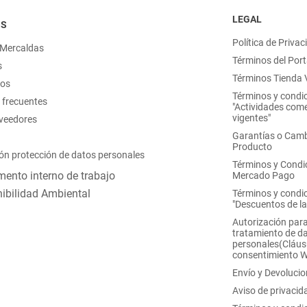
LEGAL
OS
Política de Privac
 Mercaldas
Términos del Port
s
Términos Tienda V
nos
Términos y condi
 frecuentes
"Actividades come
vigentes"
oveedores
Garantías o Camb
Producto
ón protección de datos personales
Términos y Condi
ento interno de trabajo
Mercado Pago
ibilidad Ambiental
Términos y condi
"Descuentos de l
Autorización para
tratamiento de d
personales(Cláus
consentimiento 
Envío y Devoluci
Aviso de privacid