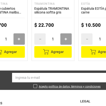
TINA
TRAMONTINA
EOTÍA
 cubiertos
Espátula TRAMONTINA
Espátula EOTÍA 
TINA malibu
silicona softta gris
carne
as
700
$
22
.
700
$
10
.
500
Agregar
Agregar
Agre
Acepto política de datos, términos y condiciones
LEGAL
OS