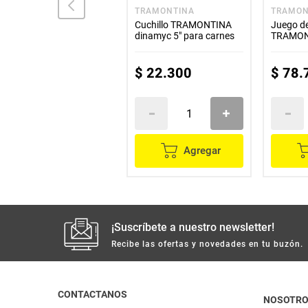
IMUSA
TRAMONTINA
TRAMON
Cuchillo IMUSA santoku
Cuchillo TRAMONTINA
Juego de
talent master 13 cm
dinamyc 5" para carnes
TRAMON
x24 piez
$
51
.
500
$
22
.
300
$
78
.
Agregar
Agregar
¡Suscríbete a nuestro newsletter!
Recibe las ofertas y novedades en tu buzón.
CONTACTANOS
NOSOTR