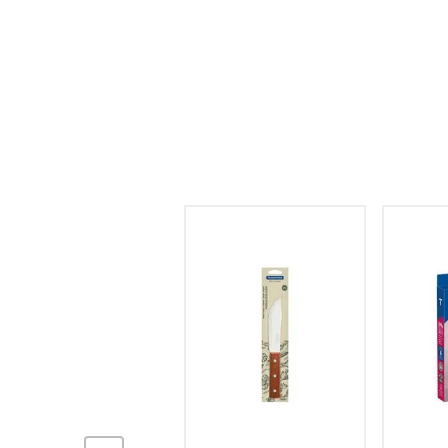
hogar
tecnología
moda
deportes
juguetería