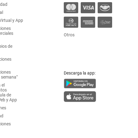
idad
al
irtual y App
ciones
rciales
Otros
ios de
ciones
ciones
Descarga la app:
a semana"
 el
atos
ula de
Web y App
ones
ad
ciones