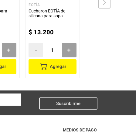
EOTÍA
EOTÍA
para
Cucharon EOTÍA de
Espátula EOTÍA de
silicona para sopa
silicona
$
13
.
200
$
13
.
200
gar
Agregar
Agregar
Suscribirme
MEDIOS DE PAGO