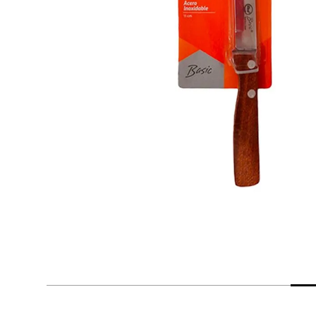
despensa
Arroz
Mantequilla
lácteos y refrigerados
vinos y licores
cuidado del bebé
mascotas
limpieza
cuidado personal
otros