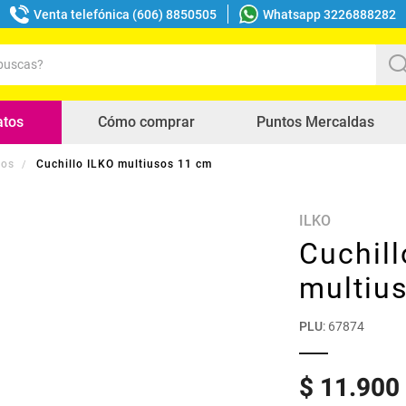
Venta telefónica (606) 8850505
Whatsapp 3226888282
uscas?
s buscados
atos
Cómo comprar
Puntos Mercaldas
los
Cuchillo ILKO multiusos 11 cm
ILKO
Cuchill
multiu
PLU
:
67874
$
11
.
900