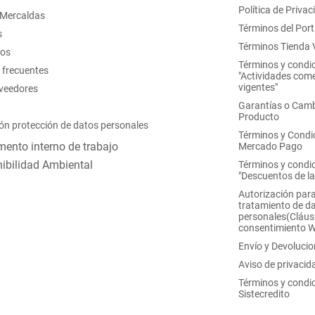
Política de Privac
 Mercaldas
Términos del Port
s
Términos Tienda V
nos
Términos y condi
 frecuentes
"Actividades come
vigentes"
oveedores
Garantías o Camb
Producto
ón protección de datos personales
Términos y Condi
ento interno de trabajo
Mercado Pago
ibilidad Ambiental
Términos y condi
"Descuentos de l
Autorización para
tratamiento de d
personales(Cláus
consentimiento 
Envío y Devoluci
Aviso de privacid
Términos y condi
Sistecredito