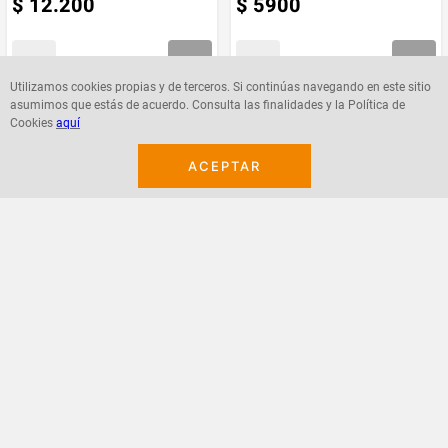
$
12
.
200
$
5900
Utilizamos cookies propias y de terceros. Si continúas navegando en este sitio
asumimos que estás de acuerdo. Consulta las finalidades y la Política de
Agregar
Agregar
Cookies
aquí
ACEPTAR
¡Suscribete a nuestro newsletter!
Recibe las ofertas y novedades en tu buzón.
Acepto política de datos, términos y condiciones
Suscribirme