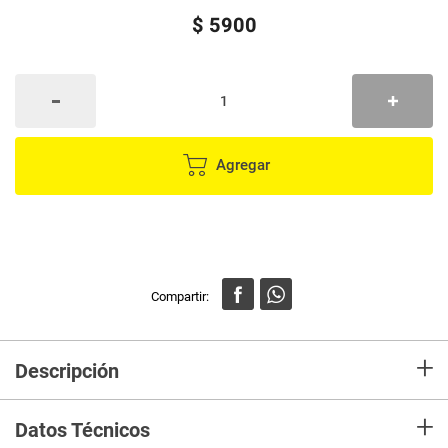
$
5900
Agregar
+
Descripción
En mercaldas compra Cucharón GOLDEN BAMBOO con mango cóncavo
+
33 cm
Datos Técnicos