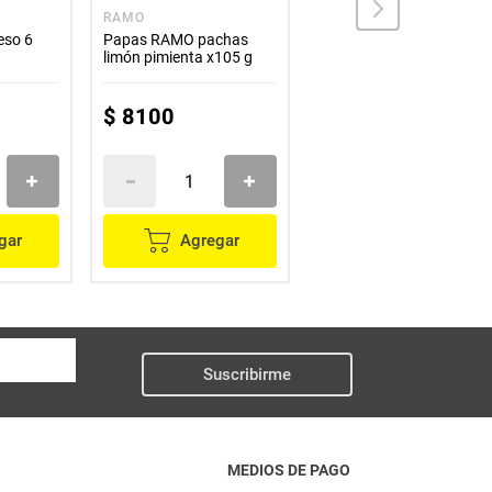
RAMO
NACK CREW
eso 6
Papas RAMO pachas
Patacones NACK CREW
limón pimienta x105 g
x100 g
$
8100
$
9500
gar
Agregar
Agregar
Suscribirme
MEDIOS DE PAGO