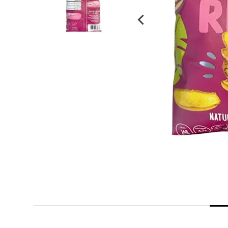
despensa
Arroz
Mantequilla
lácteos y refrigerados
vinos y licores
cuidado del bebé
mascotas
limpieza
cuidado personal
otros