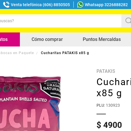
Venta telefónica (606) 8850505
Whatsapp 3226888282
uscas?
s buscados
atos
Cómo comprar
Puntos Mercaldas
bocas en Paquete
Cucharitas PATAKIS x85 g
PATAKIS
Cuchar
x85 g
PLU
:
130923
$
4900