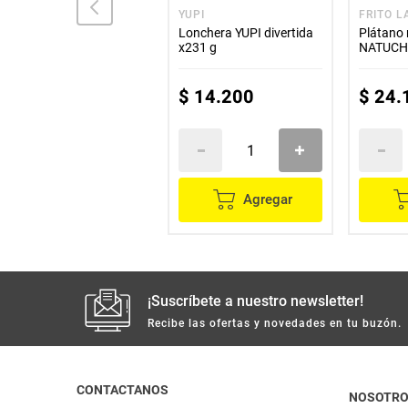
LA FAVORITA
YUPI
FRITO L
Rosquilla dulce LA
Lonchera YUPI divertida
Plátano
FAVORITA x200 g
x231 g
NATUCHI
$
10
.
700
$
14
.
200
$
24
.
Agregar
Agregar
¡Suscríbete a nuestro newsletter!
Recibe las ofertas y novedades en tu buzón.
CONTACTANOS
NOSOTR