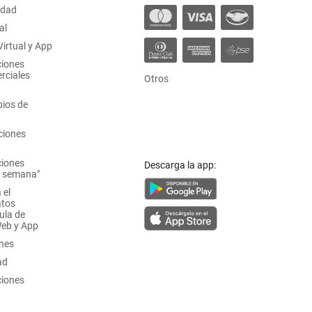
idad
al
irtual y App
ciones
rciales
Otros
ios de
ciones
ciones
Descarga la app:
a semana"
 el
atos
ula de
Web y App
ones
ad
ciones