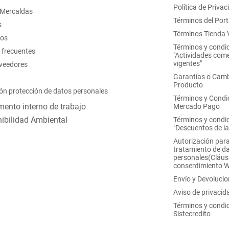
Política de Privac
 Mercaldas
Términos del Port
s
Términos Tienda V
nos
Términos y condi
 frecuentes
"Actividades come
vigentes"
oveedores
Garantías o Camb
Producto
ón protección de datos personales
Términos y Condi
ento interno de trabajo
Mercado Pago
ibilidad Ambiental
Términos y condi
"Descuentos de l
Autorización para
tratamiento de d
personales(Cláus
consentimiento 
Envío y Devoluci
Aviso de privacid
Términos y condi
Sistecredito