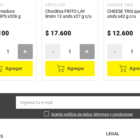
AY
FRITO LAY
CHEESE TRIS
 maduro
Choclitos FRITO LAY
CHEESE TRIS qu
PS x336 g
limón 12 unds x27 g c/u
unds x42 g c/u
100
$
17
.
600
$
12
.
600
Agregar
Agregar
Agre
Acepto política de datos, términos y condiciones
LEGAL
OS