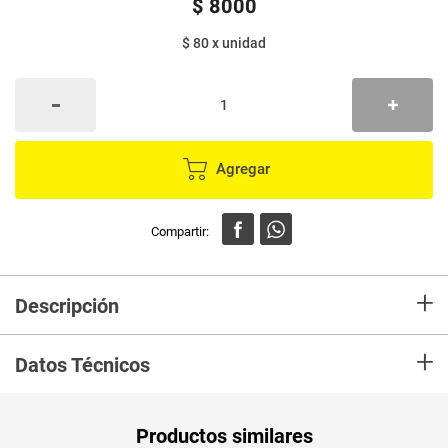
$
8000
$ 80
x
unidad
Agregar
+
Descripción
Cuchara FAYCO bio grande x100 unds
+
Datos Técnicos
Productos similares