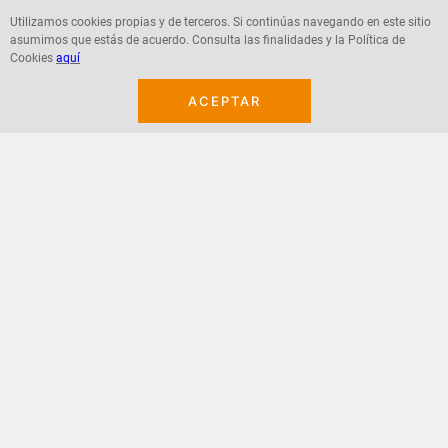
Utilizamos cookies propias y de terceros. Si continúas navegando en este sitio
asumimos que estás de acuerdo. Consulta las finalidades y la Política de
Agregar
Agregar
Cookies
aquí
ACEPTAR
¡Suscribete a nuestro newsletter!
Recibe las ofertas y novedades en tu buzón.
Acepto política de datos, términos y condiciones
Suscribirme
+
CONTACTANOS