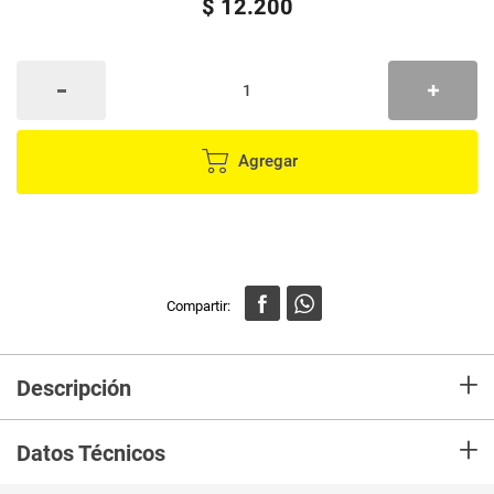
$
12
.
200
Agregar
+
Descripción
En mercaldas compra Cuchara EOTÍA pasta
+
Datos Técnicos