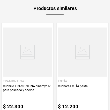
Unidad de
un
Productos similares
medida
Multiplicador
1
PUM - Unidad
Unidad
de Medida
Garantía
1 mes
Producto
Producto
Mercaldas
Enviado Por
TRAMONTINA
EOTÍA
Cuchillo TRAMONTINA dinamyc 5"
Cuchara EOTÍA pasta
Vendido por
Mercaldas
para pescado y cocina
$
22
.
300
$
12
.
200