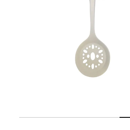
despensa
Arroz
Mantequilla
lácteos y refrigerados
vinos y licores
cuidado del bebé
mascotas
limpieza
cuidado personal
otros