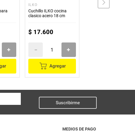
ILKO
IMUSA
para
Cuchillo ILKO cocina
Espumadera IMUSA
clasico acero 18 cm
esencial negro
$
17
.
600
$
8500
gar
Agregar
Agregar
Suscribirme
MEDIOS DE PAGO