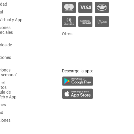
idad
al
irtual y App
ciones
rciales
Otros
ios de
ciones
ciones
Descarga la app:
a semana"
 el
atos
ula de
Web y App
ones
ad
ciones