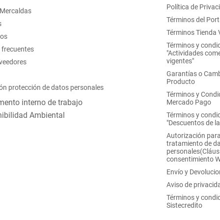
Política de Privac
 Mercaldas
Términos del Port
s
Términos Tienda V
nos
Términos y condi
 frecuentes
"Actividades come
vigentes"
oveedores
Garantías o Camb
Producto
ón protección de datos personales
Términos y Condi
ento interno de trabajo
Mercado Pago
ibilidad Ambiental
Términos y condi
"Descuentos de l
Autorización para
tratamiento de d
personales(Cláus
consentimiento 
Envío y Devoluci
Aviso de privacid
Términos y condi
Sistecredito