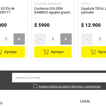
GOLDEN BAMBOO
TEFAL
a EOTÍA de
Cucharon GOLDEN
Espatula TEFAL 
 430777
BAMBOO agujero grande
pancake
30 cm
000
$
5900
$
12
.
900
Agregar
Agregar
Agre
Acepto política de datos, términos y condiciones
LEGAL
OS