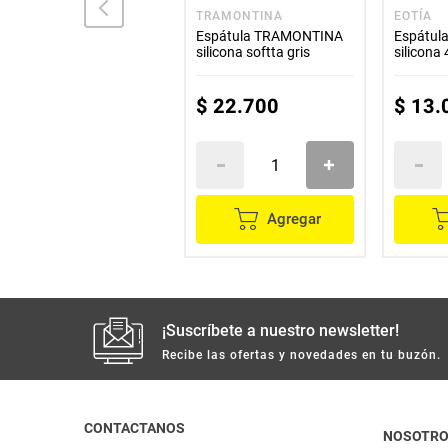
ILKO
TRAMONTINA
EOTÍA
Pelador verdura ILKO
Espátula TRAMONTINA
Espátul
vertical económico
silicona softta gris
silicona
clásico
$
9000
$
22
.
700
$
13
.
Agregar
Agregar
¡Suscríbete a nuestro newsletter!
Recibe las ofertas y novedades en tu buzón.
CONTACTANOS
NOSOTR