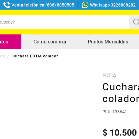
Venta telefónica (606) 8850505
Whatsapp 3226888282
uscas?
s buscados
atos
Cómo comprar
Puntos Mercaldas
los
Cuchara EOTÍA colador
EOTÍA
Cuchar
colado
PLU
:
133641
$
10
.
500