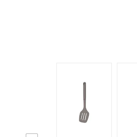
hogar
tecnología
moda
deportes
juguetería