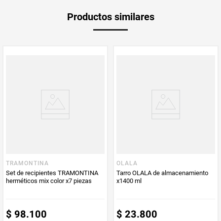
Garantía
1 mes
Productos similares
Producto
Producto
Mercaldas
Enviado Por
Vendido por
Mercaldas
TRAMONTINA
OLALA
Set de recipientes TRAMONTINA
Tarro OLALA de almacenamiento
herméticos mix color x7 piezas
x1400 ml
$
98
.
100
$
23
.
800