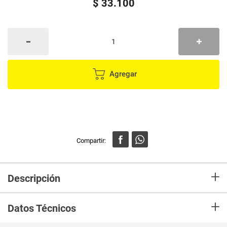
$
33
.
100
Agregar
+
Descripción
En Mercaldas compra Cubiertero IMUSA con tapa ref.144164
+
Datos Técnicos