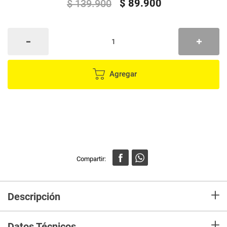
$
89
.
900
$
139
.
900
Agregar
+
Descripción
Crispetera portátil eléctrica de palomitas de maíz Fácil de usar: 1. Por
+
favor, no pongas crema ni azúcar en la máquina 2. No toques la máquina
Datos Técnicos