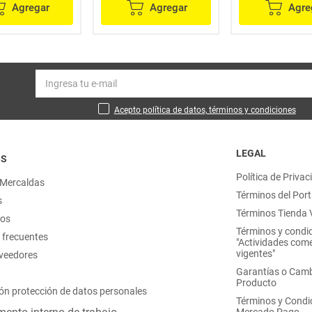
Agregar
Agregar
Agre
Acepto política de datos, términos y condiciones
LEGAL
OS
Política de Privac
 Mercaldas
Términos del Port
s
Términos Tienda V
nos
Términos y condi
 frecuentes
"Actividades come
vigentes"
oveedores
Garantías o Camb
Producto
ón protección de datos personales
Términos y Condi