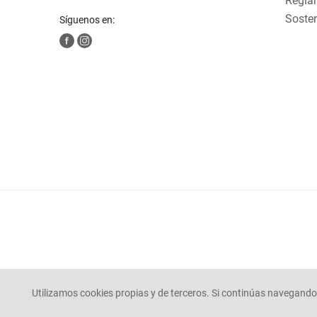
Reglam
Sosten
Síguenos en:
Utilizamos cookies propias y de terceros. Si continúas navegando 
© Mercaldas 2025. todos los derechos reservados.