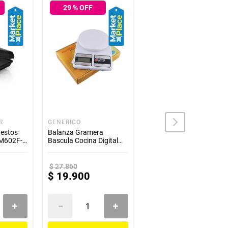
29
% OFF
23
% OFF
el momento*
ducto y al mismo tiempo es la opción 1
ara en otro color. **
iezas adicionales ni ningún otro elemento
ca, no por daños ocasionados por mal uso
nes establecidos por la empresa. ****
R
GENERICO
HOME ELEMENTS
uestos
Balanza Gramera
Termo Bomba Home
SM602F-
Bascula Cocina Digital
Elements HEPLCD-19DS
Capacidad Hasta 10k
1,9 Litros
$
27
.
860
$
77
.
870
$
19
.
900
$
59
.
900