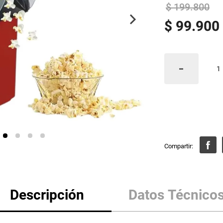
$
199
.
800
$
99
.
900
Descripción
Datos Técnico