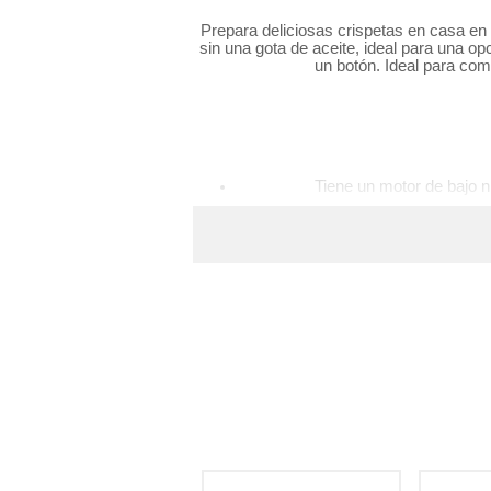
hogar
Prepara deliciosas crispetas en casa en 
sin una gota de aceite, ideal para una o
un botón. Ideal para comp
tecnología
moda
Tiene un motor de bajo n
deportes
Ahora pued
juguetería
Es idea
Cuenta 