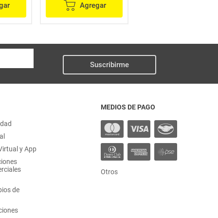
gar
Agregar
Agregar
Suscribirme
MEDIOS DE PAGO
idad
al
irtual y App
ciones
rciales
Otros
ios de
ciones