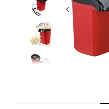
despensa
Arroz
Mantequilla
lácteos y refrigerados
vinos y licores
cuidado del bebé
mascotas
limpieza
cuidado personal
otros