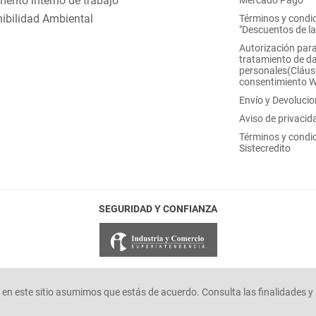
ento interno de trabajo
Mercado Pago
ibilidad Ambiental
Términos y condi
"Descuentos de l
Autorización para
tratamiento de d
personales(Cláus
consentimiento 
Envío y Devoluci
Aviso de privacid
Términos y condi
Sistecredito
SEGURIDAD Y CONFIANZA
en este sitio asumimos que estás de acuerdo. Consulta las finalidades y 