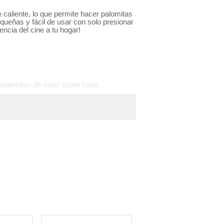
 caliente, lo que permite hacer palomitas
queñas y fácil de usar con solo presionar
encia del cine a tu hogar!
palomitas de maíz estén listas.
(3 a 5min. Aprox)
eunión social.
e!
 un fácil uso.