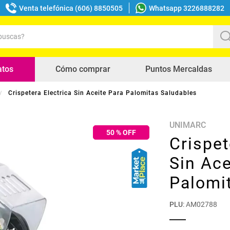
Venta telefónica (606) 8850505
Whatsapp 3226888282
uscas?
s buscados
atos
Cómo comprar
Puntos Mercaldas
Crispetera Electrica Sin Aceite Para Palomitas Saludables
UNIMARC
50
% OFF
Crispet
Sin Ace
Palomi
PLU
:
AM02788