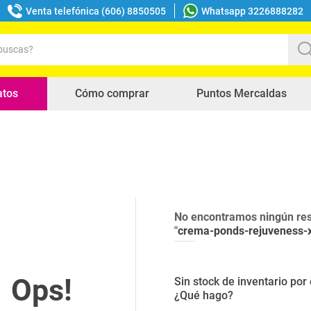
Venta telefónica (606) 8850505
Whatsapp 3226888282
uscas?
s buscados
atos
Cómo comprar
Puntos Mercaldas
No encontramos ningún res
"
crema-ponds-rejuveness-
Sin stock de inventario po
¿Qué hago?