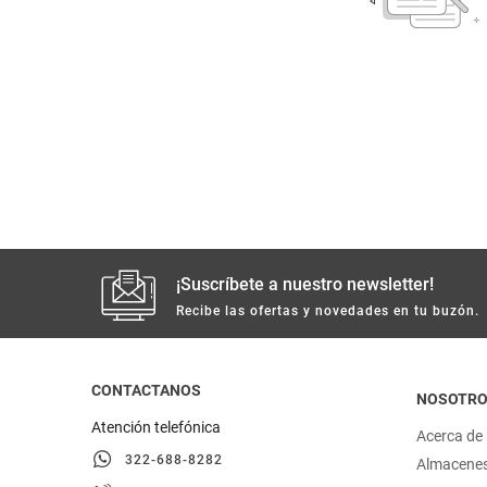
despensa
Arroz
Mantequilla
lácteos y refrigerados
vinos y licores
cuidado del bebé
mascotas
¡Suscríbete a nuestro newsletter!
Recibe las ofertas y novedades en tu buzón.
limpieza
cuidado personal
CONTACTANOS
NOSOTR
Atención telefónica
Acerca de
otros
322-688-8282
Almacene