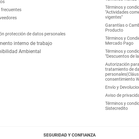
nos
Términos y condi
 frecuentes
"Actividades come
vigentes"
oveedores
Garantías o Camb
Producto
ón protección de datos personales
Términos y Condi
ento interno de trabajo
Mercado Pago
ibilidad Ambiental
Términos y condi
"Descuentos de l
Autorización para
tratamiento de d
personales(Cláus
consentimiento 
Envío y Devoluci
Aviso de privacid
Términos y condi
Sistecredito
SEGURIDAD Y CONFIANZA