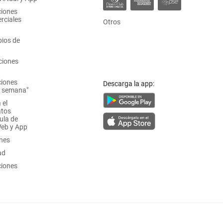
ciones
rciales
Otros
ios de
ciones
ciones
Descarga la app:
a semana"
 el
atos
ula de
Web y App
ones
ad
ciones