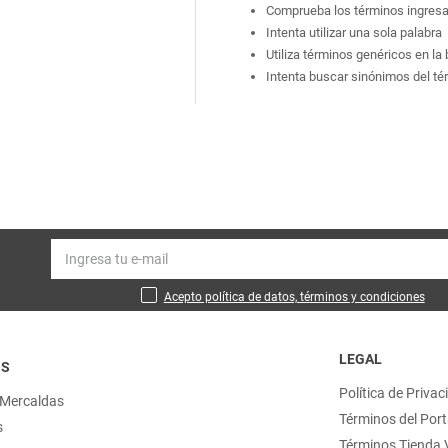
Comprueba los términos ingres
Intenta utilizar una sola palabra
Utiliza términos genéricos en l
Intenta buscar sinónimos del t
Acepto política de datos, términos y condiciones
LEGAL
OS
Política de Privac
 Mercaldas
Términos del Port
s
Términos Tienda V