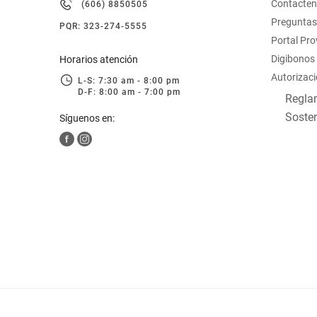
Contacte
(606) 8850505
hogar
Preguntas
PQR: 323-274-5555
Portal Pr
tecnología
Digibonos
Horarios atención
Autorizaci
L-S: 7:30 am - 8:00 pm
D-F: 8:00 am - 7:00 pm
moda
Reglam
Sosten
Síguenos en:
deportes
juguetería