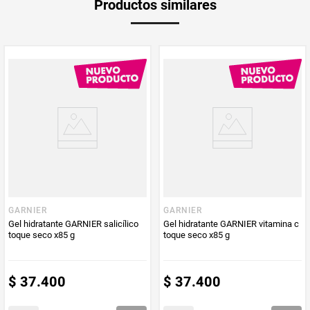
Productos similares
medida
Multiplicador
1
PUM - Medida
150
Peso Neto
150
Producto (kg)
PUM - Unidad
Gramo
de Medida
GARNIER
GARNIER
Gel hidratante GARNIER salicílico
Gel hidratante GARNIER vitamina c
toque seco x85 g
toque seco x85 g
$
37
.
400
$
37
.
400