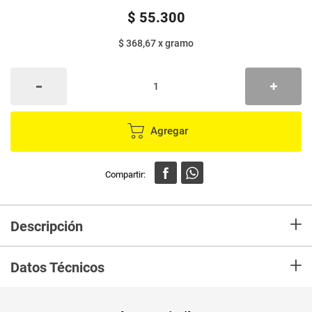
$
55
.
300
$ 368,67
x
gramo
Agregar
+
Descripción
Reduce y previene la aparición de arrugas con la crema antiarrugas Pond’s
+
Rejuveness que actúa de dentro hacia afuera para una piel más firme y
Datos Técnicos
joven
Unidad de
un