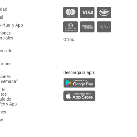
idad
al
irtual y App
ciones
rciales
Otros
ios de
ciones
Descarga la app:
ciones
a semana"
 el
atos
ula de
Web y App
ones
ad