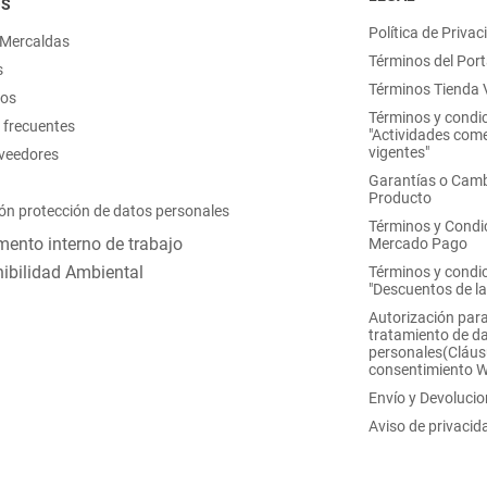
OS
Política de Privac
 Mercaldas
Términos del Port
s
Términos Tienda V
nos
Términos y condi
 frecuentes
"Actividades come
vigentes"
oveedores
Garantías o Camb
Producto
ón protección de datos personales
Términos y Condi
ento interno de trabajo
Mercado Pago
ibilidad Ambiental
Términos y condi
"Descuentos de l
Autorización para
tratamiento de d
personales(Cláus
consentimiento 
Envío y Devoluci
Aviso de privacid