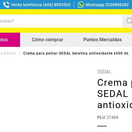
Venta telefónica (606) 8850505
Whatsapp 3226888282
uscas?
s buscados
atos
Cómo comprar
Puntos Mercaldas
a Peinar
Crema para peinar SEDAL keratina antioxidante x300 ml
SEDAL
Crema 
SEDAL 
antioxi
PLU
:
27484