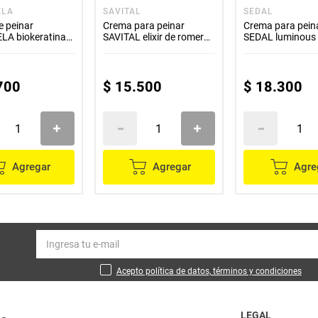
ELA
SAVITAL
SEDAL
e peinar
Crema para peinar
Crema para pein
LA biokeratina
SAVITAL elixir de romero
SEDAL luminous
x275 ml
g
700
$
15
.
500
$
18
.
300
Agregar
Agregar
Agre
Acepto política de datos, términos y condiciones
LEGAL