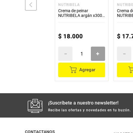
SAVITAL
NUTRIBELA
NUTRIB
Crema para peinar
Crema de peinar
Crema d
SAVITAL multivitaminas
NUTRIBELA argán x300
NUTRIBE
x275 ml
ml
x300 ml
$
15
.
500
$
18
.
000
$
17
.
Agregar
Agregar
¡Suscríbete a nuestro newsletter!
Recibe las ofertas y novedades en tu buzón.
CONTACTANOS