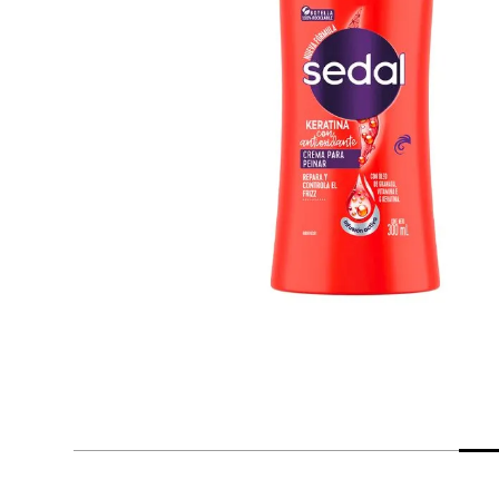
despensa
Arroz
Mantequilla
lácteos y refrigerados
vinos y licores
cuidado del bebé
mascotas
limpieza
cuidado personal
otros