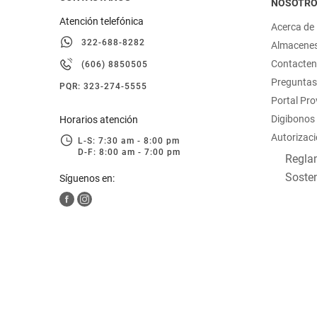
NOSOTR
Atención telefónica
Acerca de
322-688-8282
Almacene
Contacte
(606) 8850505
Preguntas
PQR: 323-274-5555
Portal Pr
Digibonos
Horarios atención
Autorizaci
L-S: 7:30 am - 8:00 pm
D-F: 8:00 am - 7:00 pm
Reglam
Sosten
Síguenos en: