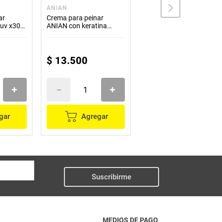
ANIAN
PANTENE
ar
Crema para peinar
Crema para peinar
 uv x300
ANIAN con keratina
PANTENE keratina x300
x1000 ml
ml
$
13
.
500
$
21
.
200
gar
Agregar
Agregar
Suscribirme
MEDIOS DE PAGO