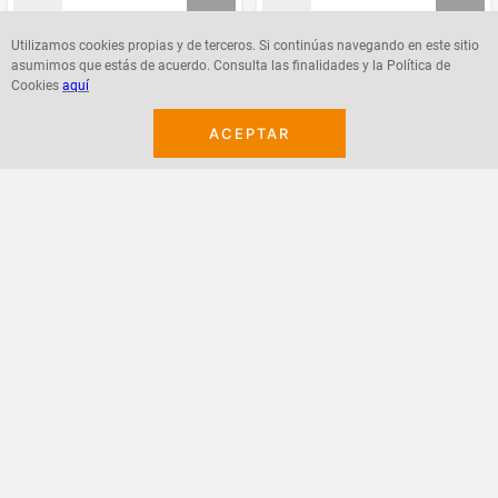
Utilizamos cookies propias y de terceros. Si continúas navegando en este sitio
asumimos que estás de acuerdo. Consulta las finalidades y la Política de
Agregar
Agregar
Cookies
aquí
ACEPTAR
¡Suscribete a nuestro newsletter!
Recibe las ofertas y novedades en tu buzón.
Acepto política de datos, términos y condiciones
Suscribirme