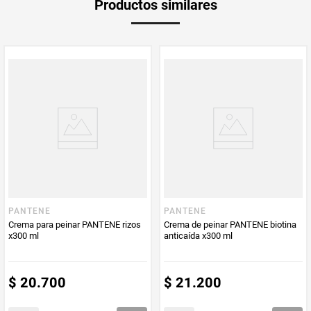
Productos similares
Producto (kg)
PUM - Unidad
Mililitro
de Medida
PANTENE
PANTENE
Crema para peinar PANTENE rizos
Crema de peinar PANTENE biotina
x300 ml
anticaída x300 ml
$
20
.
700
$
21
.
200