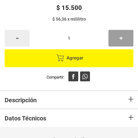
$
15
.
500
$ 56,36
x
mililitro
Agregar
+
Descripción
Crema para peinar SAVITAL restauracion profunda x275 ml
+
Datos Técnicos
Peso Neto
275