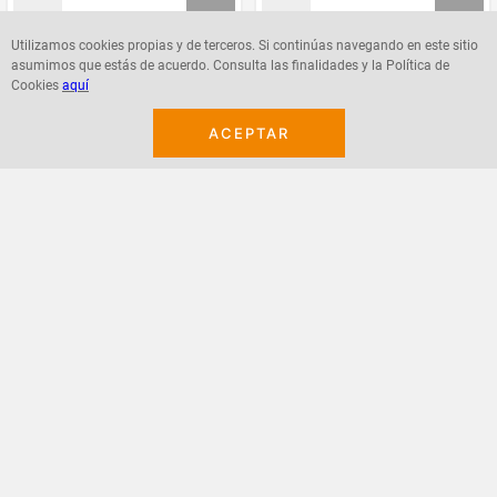
Utilizamos cookies propias y de terceros. Si continúas navegando en este sitio
asumimos que estás de acuerdo. Consulta las finalidades y la Política de
Agregar
Agregar
Cookies
aquí
ACEPTAR
¡Suscribete a nuestro newsletter!
Recibe las ofertas y novedades en tu buzón.
Acepto política de datos, términos y condiciones
Suscribirme