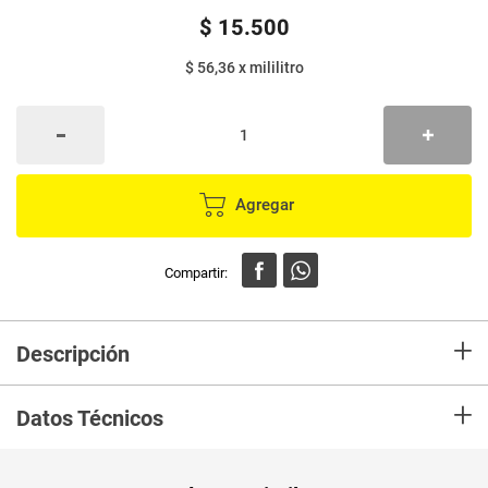
$
15
.
500
$ 56,36
x
mililitro
Agregar
+
Descripción
En mercaldas compra Crema para peinar SAVITAL elixir de romero x275 ml
+
Datos Técnicos