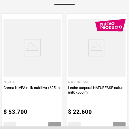
Multiplicador
1
PUM - Medida
30
Peso Neto
30
Producto (kg)
PUM - Unidad
Mililitro
de Medida
NIVEA
NATURESSE
Crema NIVEA milk nutritiva x625 ml
Leche corporal NATURESSE nature
milk x500 ml
$
53
.
700
$
22
.
600