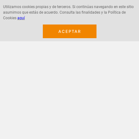
Utilizamos cookies propias y de terceros. Si continúas navegando en este sitio
asumimos que estás de acuerdo. Consulta las finalidades y la Política de
Agregar
Agregar
Cookies
aquí
ACEPTAR
¡Suscribete a nuestro newsletter!
Recibe las ofertas y novedades en tu buzón.
Acepto política de datos, términos y condiciones
Suscribirme
+
CONTACTANOS