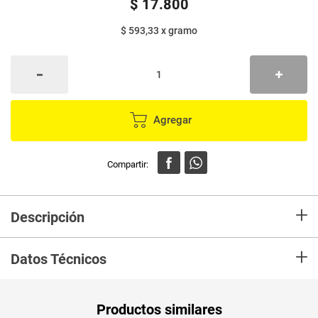
$
17
.
800
$ 593,33
x
gramo
Agregar
+
Descripción
En Mercaldas compra Crema NIVEA original x30 ml Marca NIVEA y
+
recibelo en tu casa en minutos.
Datos Técnicos
Unidad de
un
Productos similares
medida