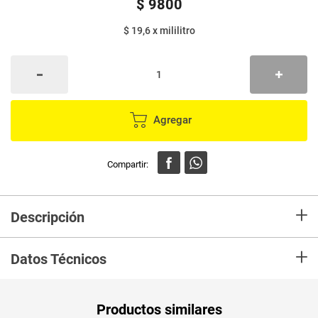
$
9800
$ 19,6
x
mililitro
Agregar
+
Descripción
Crema NATURESSE exfoliante x500 ml
+
Datos Técnicos
Peso Neto
500
Productos similares
Producto (kg)