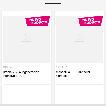
PUM - Unidad
Mililitro
de Medida
NIVEA
CETTUA
Crema NIVEA regeneración
Mascarilla CETTUA facial
intensiva x400 ml
hidratante