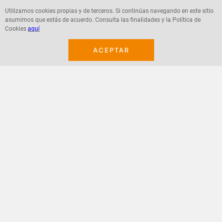
$
59
.
400
$
11
.
200
Utilizamos cookies propias y de terceros. Si continúas navegando en este sitio
asumimos que estás de acuerdo. Consulta las finalidades y la Política de
Cookies
aquí
ACEPTAR
Agregar
Agregar
¡Suscribete a nuestro newsletter!
Recibe las ofertas y novedades en tu buzón.
Acepto política de datos, términos y condiciones
Suscribirme