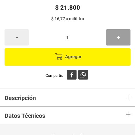
$
21
.
800
$ 16,77
x
mililitro
Agregar
+
Descripción
En mercaldas compra Crema NATURESSE exfoliante piña colada x1300 ml
+
gratis crema x120 ml
Datos Técnicos
Unidad de
ml