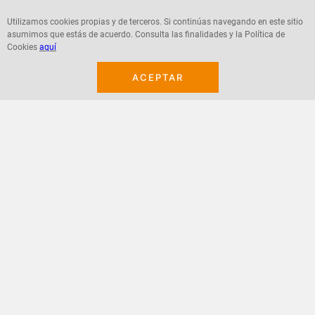
Utilizamos cookies propias y de terceros. Si continúas navegando en este sitio
asumimos que estás de acuerdo. Consulta las finalidades y la Política de
Cookies
aquí
Agregar
Agregar
ACEPTAR
¡Suscribete a nuestro newsletter!
Recibe las ofertas y novedades en tu buzón.
Acepto política de datos, términos y condiciones
Suscribirme