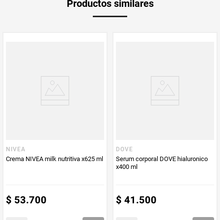
Productos similares
medida
PUM - Medida
1300
Peso Neto
1300
Producto (kg)
PUM - Unidad
Mililitro
de Medida
NIVEA
DOVE
Crema NIVEA milk nutritiva x625 ml
Serum corporal DOVE hialuronico
x400 ml
$
53
.
700
$
41
.
500