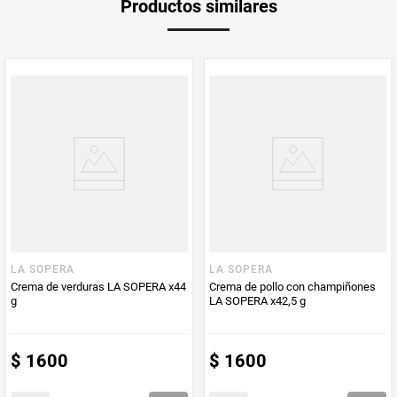
Productos similares
Producto (kg)
PUM - Unidad
Gramo
de Medida
LA SOPERA
LA SOPERA
Crema de verduras LA SOPERA x44
Crema de pollo con champiñones
g
LA SOPERA x42,5 g
$
1600
$
1600