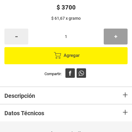
$
3700
$ 61,67
x
gramo
Agregar
+
Descripción
Crema MAGGI pollo y champiñones x60 g
+
Datos Técnicos
Peso Neto
60