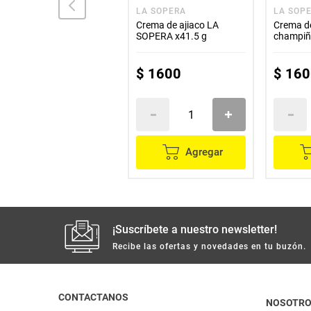
LA SOPERA
LA SOPERA
LA SOP
Crema de mazorca LA
Crema de ajiaco LA
Crema de
SOPERA x87 g
SOPERA x41.5 g
champiñ
SOPERA 
$
2600
$
1600
$
160
Agregar
Agregar
¡Suscríbete a nuestro newsletter!
Recibe las ofertas y novedades en tu buzón.
CONTACTANOS
NOSOTR