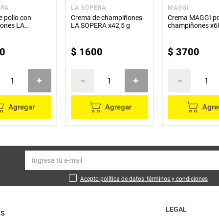
ERA
LA SOPERA
MAGGI
 pollo con
Crema de champiñones
Crema MAGGI pol
ones LA
LA SOPERA x42,5 g
champiñones x6
x42,5 g
0
$
1600
$
3700
Agregar
Agregar
Agre
Acepto política de datos, términos y condiciones
LEGAL
OS