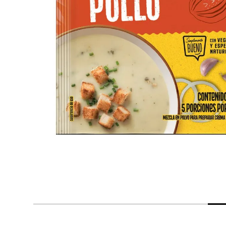
despensa
Arroz
Aceite
lácteos y refrigerados
vinos y licores
cuidado del bebé
mascotas
limpieza
cuidado personal
otros