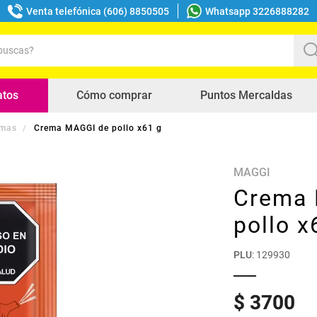
Venta telefónica (606) 8850505
Whatsapp 3226888282
uscas?
s buscados
atos
Cómo comprar
Puntos Mercaldas
emas
Crema MAGGI de pollo x61 g
MAGGI
Crema 
pollo x
PLU
:
129930
$
3700