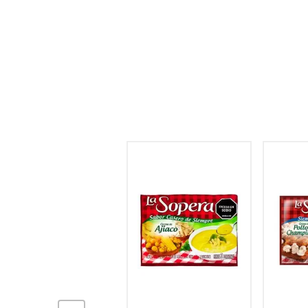
hogar
tecnología
moda
deportes
juguetería