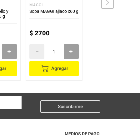
MAGGI
LA SOPERA
lo y
Sopa MAGGI ajiaco x60 g
Crema de sancocho LA
0 g
SOPERA x42 g
$
2700
$
1600
gar
Agregar
Agregar
Suscribirme
MEDIOS DE PAGO