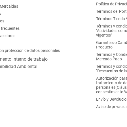
Política de Privac
 Mercaldas
Términos del Port
s
Términos Tienda V
nos
Términos y condi
 frecuentes
"Actividades come
vigentes"
oveedores
Garantías o Camb
Producto
ón protección de datos personales
Términos y Condi
ento interno de trabajo
Mercado Pago
ibilidad Ambiental
Términos y condi
"Descuentos de l
Autorización para
tratamiento de d
personales(Cláus
consentimiento 
Envío y Devoluci
Aviso de privacid