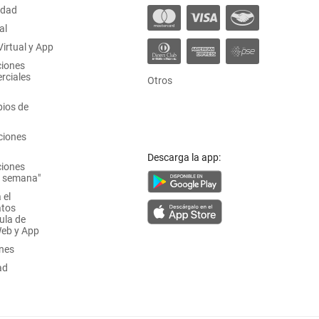
idad
al
irtual y App
ciones
rciales
Otros
ios de
ciones
Descarga la app:
ciones
a semana"
 el
atos
ula de
Web y App
ones
ad