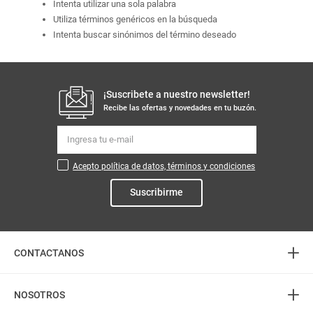
Intenta utilizar una sola palabra
Utiliza términos genéricos en la búsqueda
Intenta buscar sinónimos del término deseado
¡Suscribete a nuestro newsletter!
Recibe las ofertas y novedades en tu buzón.
Acepto política de datos, términos y condiciones
Suscribirme
+
CONTACTANOS
+
Atención telefónica
NOSOTROS
3226888282