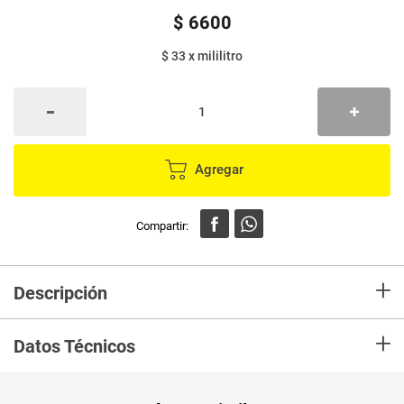
$
6600
$ 33
x
mililitro
Agregar
+
Descripción
La crema de leche es un producto lácteo elaborado a partir de la grasa de
+
la leche. Es un alimento de consistencia suave, cremosa y de color blanco
Datos Técnicos
que puede ser utilizado en diferentes preparaciones culinarias.
Unidad de
un