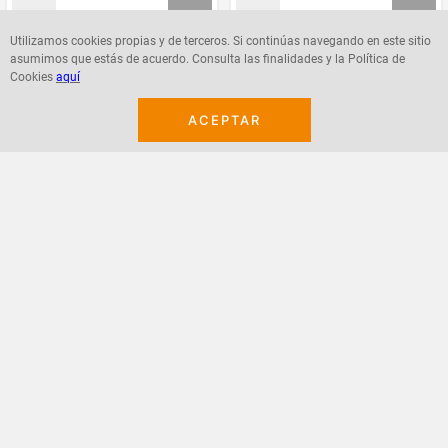
Utilizamos cookies propias y de terceros. Si continúas navegando en este sitio
asumimos que estás de acuerdo. Consulta las finalidades y la Política de
Agregar
Agregar
Cookies
aquí
ACEPTAR
¡Suscribete a nuestro newsletter!
Recibe las ofertas y novedades en tu buzón.
Acepto política de datos, términos y condiciones
Suscribirme