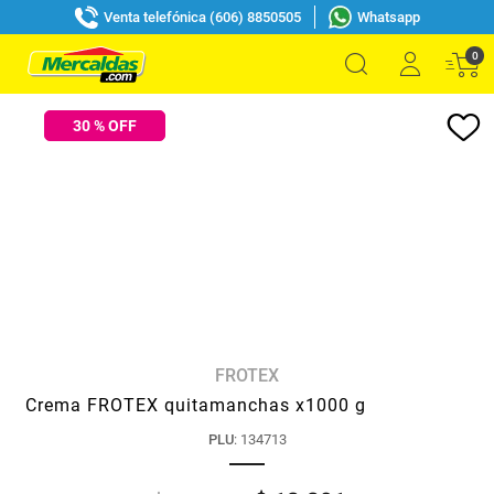
Venta telefónica (606) 8850505
Whatsapp
0
30
% OFF
FROTEX
Crema FROTEX quitamanchas x1000 g
PLU
:
134713