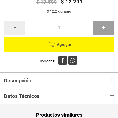
$
12
.
201
$
17
.
500
$ 12,2
x
gramo
Agregar
+
Descripción
La crema Frotex es un limpiador único en su formulación que
+
garantiza la fácil remoción de todo tipo de manchas y suciedad de
Datos Técnicos
prendas y todo tipo de superficies. Desmancha, despercude y
desengrasa.
Unidad de
un
Productos similares
medida