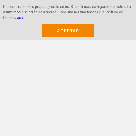
Utilizamos cookies propias y de terceros. Si continúas navegando en este sitio
asumimos que estás de acuerdo. Consulta las finalidades y la Política de
Cookies
aquí
Agregar
Agregar
ACEPTAR
¡Suscribete a nuestro newsletter!
Recibe las ofertas y novedades en tu buzón.
Acepto política de datos, términos y condiciones
Suscribirme