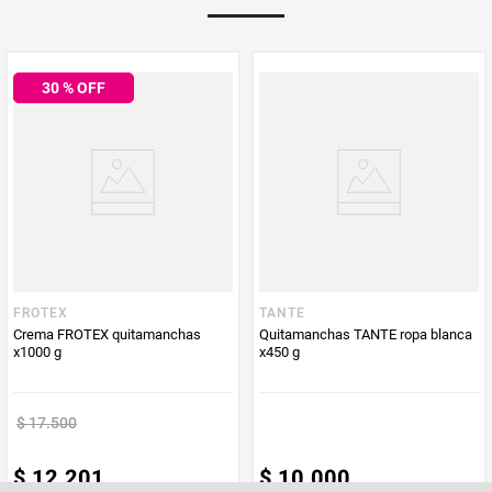
Multiplicador
1
30
% OFF
Peso Neto
1000
Producto (kg)
PUM - Unidad
Gramo
de Medida
FROTEX
TANTE
Crema FROTEX quitamanchas
Quitamanchas TANTE ropa blanca
x1000 g
x450 g
$
17
.
500
$
12
.
201
$
10
.
000