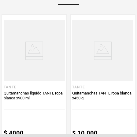
Peso Neto
170
Producto (kg)
PUM - Unidad
Gramo
de Medida
TANTE
TANTE
Quitamanchas líquido TANTE ropa
Quitamanchas TANTE ropa blanca
blanca x900 ml
x450 g
$
4000
$
10
.
000