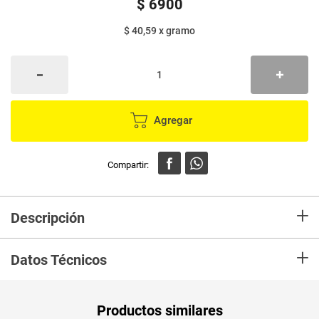
$
6900
$ 40,59
x
gramo
Agregar
+
Descripción
La crema frotex multiusos ayuda a la limpieza de tu hogar, ya que
+
despercude, desmancha y desengrasa.
Datos Técnicos
Unidad de
un
Productos similares
medida