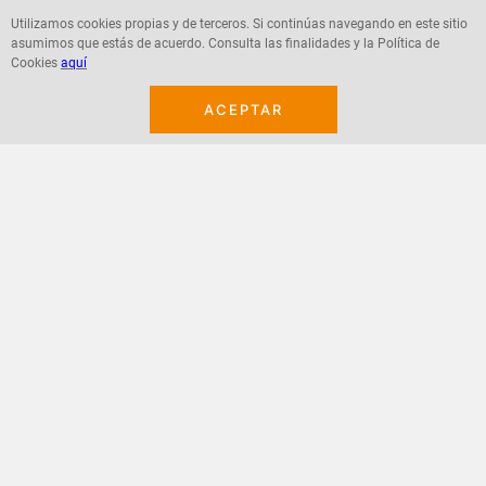
Utilizamos cookies propias y de terceros. Si continúas navegando en este sitio
asumimos que estás de acuerdo. Consulta las finalidades y la Política de
Cookies
aquí
Agregar
Agregar
ACEPTAR
¡Suscribete a nuestro newsletter!
Recibe las ofertas y novedades en tu buzón.
Acepto política de datos, términos y condiciones
Suscribirme