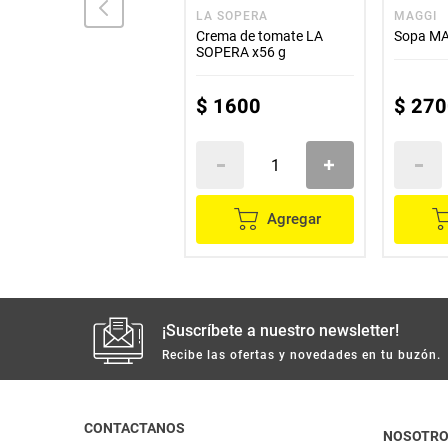
AJI-NO-MEN
LA SOPERA
MAGGI
opa AJI-NO-MEN sabor
Crema de tomate LA
Sopa MA
a pollo verdura x80 g
SOPERA x56 g
$
3400
$
1600
$
270
Agregar
Agregar
¡Suscríbete a nuestro newsletter!
Recibe las ofertas y novedades en tu buzón.
CONTACTANOS
NOSOTR