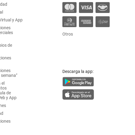
idad
al
irtual y App
ciones
rciales
Otros
ios de
ciones
ciones
Descarga la app:
a semana"
 el
atos
ula de
Web y App
ones
ad
ciones