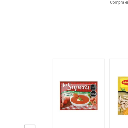
Compra en
hogar
tecnología
moda
deportes
juguetería