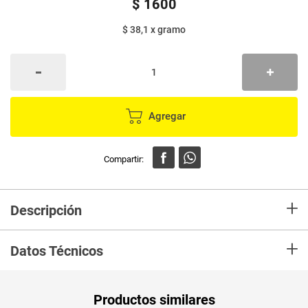
$
1600
$ 38,1
x
gramo
Agregar
+
Descripción
Sopa la sopera tiene el delicioso sabor casero a sancocho te ahorra la
+
leche la trae incluida, Disfrutala con los que mas quieres
Datos Técnicos
Unidad de
un
Productos similares
medida