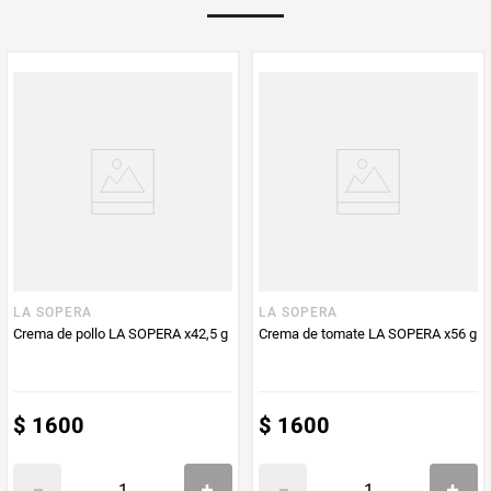
Multiplicador
1
PUM - Medida
42
Peso Neto
42
Producto (kg)
PUM - Unidad
Gramo
de Medida
LA SOPERA
LA SOPERA
Crema de pollo LA SOPERA x42,5 g
Crema de tomate LA SOPERA x56 g
$
1600
$
1600