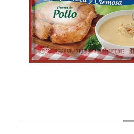
despensa
Arroz
Mantequilla
lácteos y refrigerados
vinos y licores
cuidado del bebé
mascotas
limpieza
cuidado personal
otros