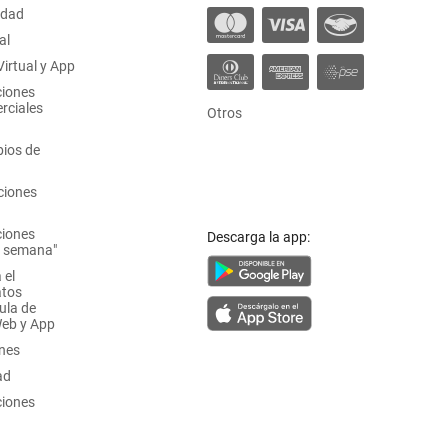
idad
al
irtual y App
ciones
rciales
Otros
ios de
ciones
ciones
Descarga la app:
a semana"
 el
atos
ula de
Web y App
ones
ad
ciones