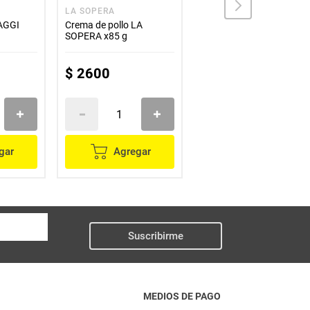
LA SOPERA
MAGGI
AGGI
Crema de pollo LA
Crema MAGGI
SOPERA x85 g
champiñones x58g
$
2600
$
3700
gar
Agregar
Agregar
Suscribirme
MEDIOS DE PAGO