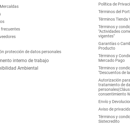
Política de Privac
 Mercaldas
Términos del Port
s
Términos Tienda V
nos
Términos y condi
 frecuentes
"Actividades come
vigentes"
oveedores
Garantías o Camb
Producto
ón protección de datos personales
Términos y Condi
ento interno de trabajo
Mercado Pago
ibilidad Ambiental
Términos y condi
"Descuentos de l
Autorización para
tratamiento de d
personales(Cláus
consentimiento 
Envío y Devoluci
Aviso de privacid
Términos y condi
Sistecredito