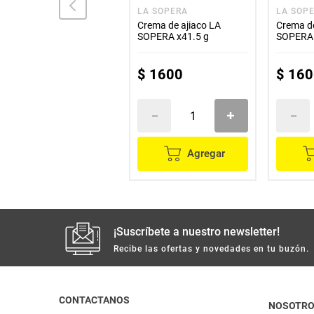
AJI-NO-MEN
LA SOPERA
LA SOP
opa AJI-NO-MEN sabor
Crema de ajiaco LA
Crema de
a pollo x80 g
SOPERA x41.5 g
SOPERA 
$
3400
$
1600
$
160
Agregar
Agregar
¡Suscríbete a nuestro newsletter!
Recibe las ofertas y novedades en tu buzón.
CONTACTANOS
NOSOTR