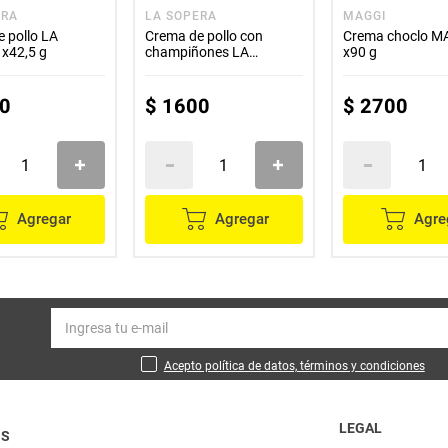
ERA
LA SOPERA
MAGGI
 pollo LA
Crema de pollo con
Crema choclo M
x42,5 g
champiñones LA
x90 g
SOPERA x42,5 g
0
$
1600
$
2700
Agregar
Agregar
Agre
Acepto política de datos, términos y condiciones
LEGAL
OS