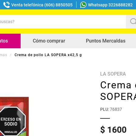
Venta telefónica (606) 8850505
Whatsapp 3226888282
uscas?
s buscados
atos
Cómo comprar
Puntos Mercaldas
emas
Crema de pollo LA SOPERA x42,5 g
LA SOPERA
Crema 
SOPERA
PLU
:
76837
$
1600