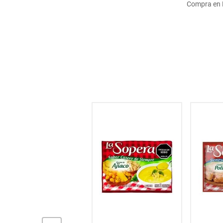
Compra en M
hogar
tecnología
moda
deportes
juguetería