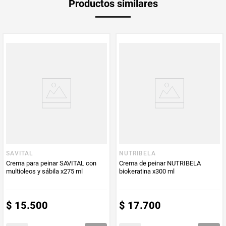
Productos similares
medida
PUM - Medida
275
Peso Neto
275
Producto (kg)
PUM - Unidad
Mililitro
de Medida
SAVITAL
NUTRIBELA
Crema para peinar SAVITAL con
Crema de peinar NUTRIBELA
multioleos y sábila x275 ml
biokeratina x300 ml
$
15
.
500
$
17
.
700