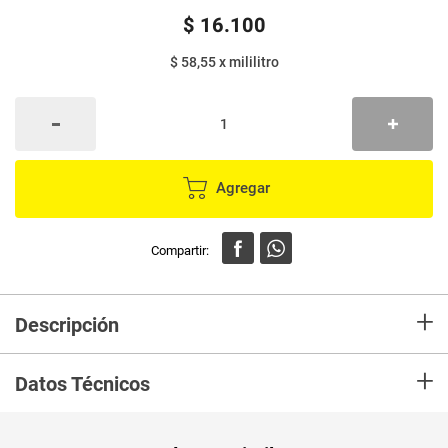
$
16
.
100
$ 58,55
x
mililitro
Agregar
+
Descripción
En mercaldas compra Crema de peinar SAVITAL nutrición brillo x275 ml
+
Datos Técnicos
Unidad de
ml