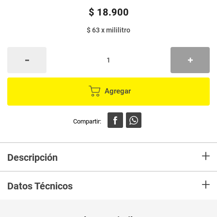
$
18
.
900
$ 63
x
mililitro
Agregar
+
Descripción
Descubre el nuevo Fructis Borrador de Daño Post Química, con su poderosa
+
combinación de Óleo de Grosella que hidrata intensamente y Péptidos
Datos Técnicos
Reconstructores que reparan la fibra capilar. Esta línea combate 2 años de
daño desde el primer uso.
Unidad de
ml