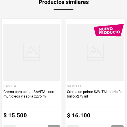
Productos similares
medida
PUM - Medida
300
Peso Neto
300
Producto (kg)
PUM - Unidad
Mililitro
de Medida
SAVITAL
SAVITAL
Crema para peinar SAVITAL con
Crema de peinar SAVITAL nutrición
multioleos y sábila x275 ml
brillo x275 ml
$
15
.
500
$
16
.
100