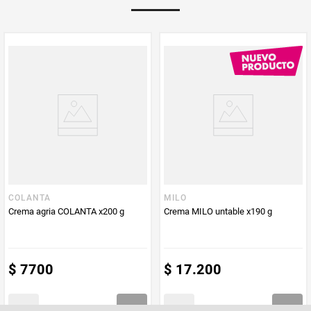
Multiplicador
1
PUM - Medida
300
Peso Neto
300
Producto (kg)
PUM - Unidad
Gramo
de Medida
COLANTA
MILO
Crema agria COLANTA x200 g
Crema MILO untable x190 g
$
7700
$
17
.
200