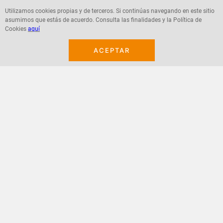
Utilizamos cookies propias y de terceros. Si continúas navegando en este sitio
asumimos que estás de acuerdo. Consulta las finalidades y la Política de
Agregar
Agregar
Cookies
aquí
ACEPTAR
¡Suscribete a nuestro newsletter!
Recibe las ofertas y novedades en tu buzón.
Acepto política de datos, términos y condiciones
Suscribirme
+
CONTACTANOS