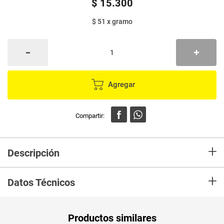
$
15
.
300
$ 51
x
gramo
Agregar
+
Descripción
En Merca compra Mantequilla Mani MANITOBA 300 Frasco Marca
+
MANITOBA y recibelo en tu casa en minutos.
Datos Técnicos
Unidad de
un
Productos similares
medida