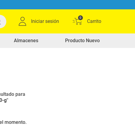
0
Iniciar sesión
Almacenes
Producto Nuevo
ultado para
0-g
"
r el momento.