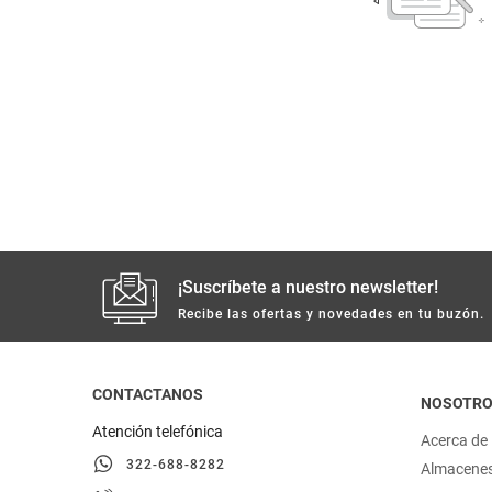
despensa
Arroz
Mantequilla
lácteos y refrigerados
vinos y licores
cuidado del bebé
mascotas
¡Suscríbete a nuestro newsletter!
Recibe las ofertas y novedades en tu buzón.
limpieza
cuidado personal
CONTACTANOS
NOSOTR
Atención telefónica
Acerca de
otros
322-688-8282
Almacene