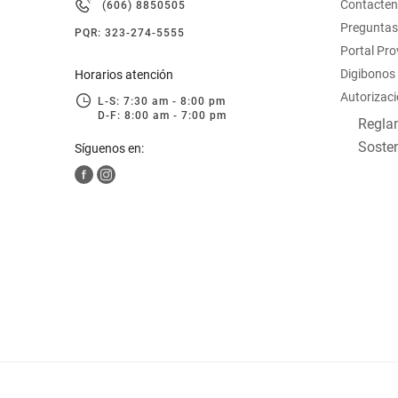
Contacte
(606) 8850505
hogar
Preguntas
PQR: 323-274-5555
Portal Pr
tecnología
Digibonos
Horarios atención
Autorizaci
L-S: 7:30 am - 8:00 pm
D-F: 8:00 am - 7:00 pm
moda
Reglam
Sosten
Síguenos en:
deportes
juguetería