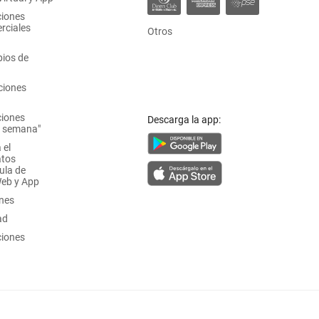
ciones
rciales
Otros
ios de
ciones
ciones
Descarga la app:
a semana"
 el
atos
ula de
Web y App
ones
ad
ciones