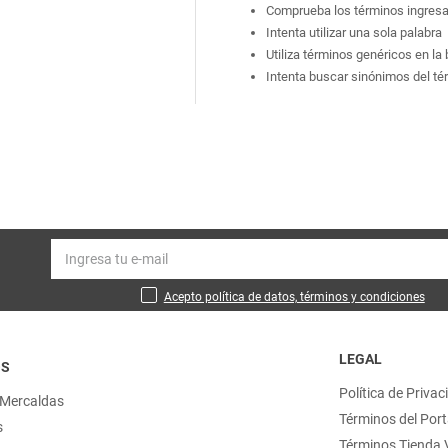
Comprueba los términos ingres
Intenta utilizar una sola palabra
Utiliza términos genéricos en l
Intenta buscar sinónimos del t
Acepto política de datos, términos y condiciones
LEGAL
OS
Política de Privac
 Mercaldas
Términos del Port
s
Términos Tienda V