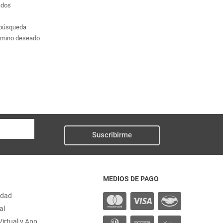
ados
a búsqueda
érmino deseado
Suscribirme
MEDIOS DE PAGO
idad
al
irtual y App