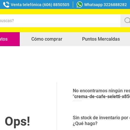
Venta telefónica (606) 8850505
Whatsapp 3226888282
uscas?
s buscados
atos
Cómo comprar
Puntos Mercaldas
No encontramos ningún res
"
crema-de-cafe-seletti-x85
Sin stock de inventario po
¿Qué hago?