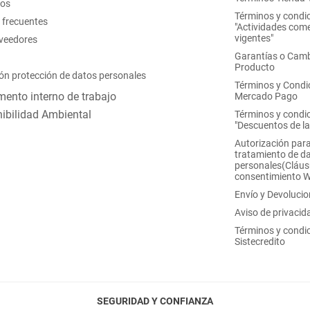
nos
Términos y condi
 frecuentes
"Actividades come
vigentes"
oveedores
Garantías o Camb
Producto
ón protección de datos personales
Términos y Condi
ento interno de trabajo
Mercado Pago
ibilidad Ambiental
Términos y condi
"Descuentos de l
Autorización para
tratamiento de d
personales(Cláus
consentimiento 
Envío y Devoluci
Aviso de privacid
Términos y condi
Sistecredito
SEGURIDAD Y CONFIANZA