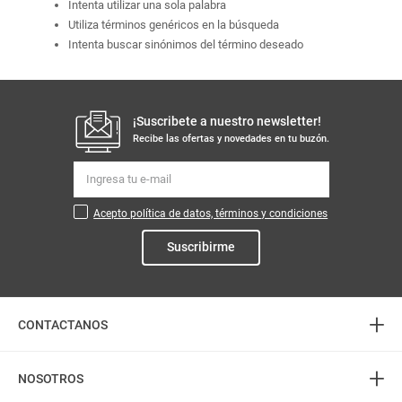
Intenta utilizar una sola palabra
Utiliza términos genéricos en la búsqueda
Intenta buscar sinónimos del término deseado
¡Suscribete a nuestro newsletter!
Recibe las ofertas y novedades en tu buzón.
Acepto política de datos, términos y condiciones
Suscribirme
+
CONTACTANOS
+
Atención telefónica
NOSOTROS
3226888282