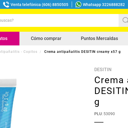
Venta telefónica (606) 8850505
Whatsapp 3226888282
uscas?
s buscados
atos
Cómo comprar
Puntos Mercaldas
tipañalitis - Copitos
Crema antipañalitis DESITIN creamy x57 g
DESITIN
Crema a
DESITI
g
PLU
:
53090