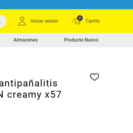
0
Iniciar sesión
Almacenes
Producto Nuevo
ntipañalitis
N creamy x57