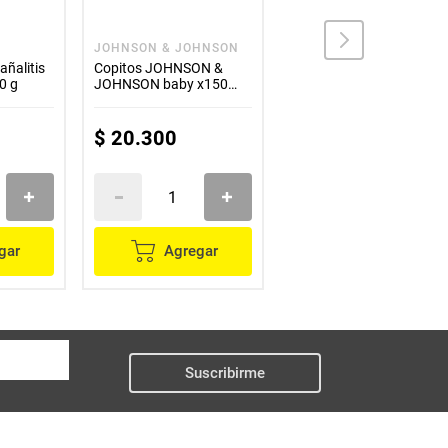
JOHNSON & JOHNSON
CREMA NO4
ñalitis
Copitos JOHNSON &
CREMA No4 antipañalitis
0 g
JOHNSON baby x150
protectora x20 g
unds
$
20
.
300
$
12
.
800
gar
Agregar
Agregar
Suscribirme