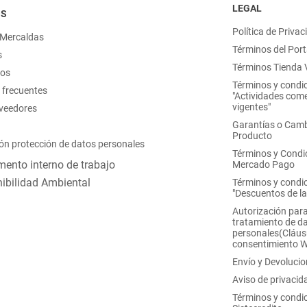
LEGAL
OS
Política de Privac
 Mercaldas
Términos del Port
s
Términos Tienda V
nos
Términos y condi
 frecuentes
"Actividades come
vigentes"
oveedores
Garantías o Camb
Producto
ón protección de datos personales
Términos y Condi
ento interno de trabajo
Mercado Pago
ibilidad Ambiental
Términos y condi
"Descuentos de l
Autorización para
tratamiento de d
personales(Cláus
consentimiento 
Envío y Devoluci
Aviso de privacid
Términos y condi