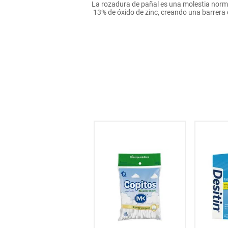
La rozadura de pañal es una molestia norma
hogar
13% de óxido de zinc, creando una barrera 
tecnología
moda
deportes
juguetería