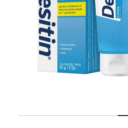
despensa
Arroz
Mantequilla
lácteos y refrigerados
vinos y licores
cuidado del bebé
mascotas
limpieza
cuidado personal
otros