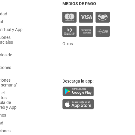
MEDIOS DE PAGO
idad
al
irtual y App
ciones
rciales
Otros
ios de
ciones
ciones
Descarga la app:
a semana"
 el
atos
ula de
Web y App
ones
ad
ciones