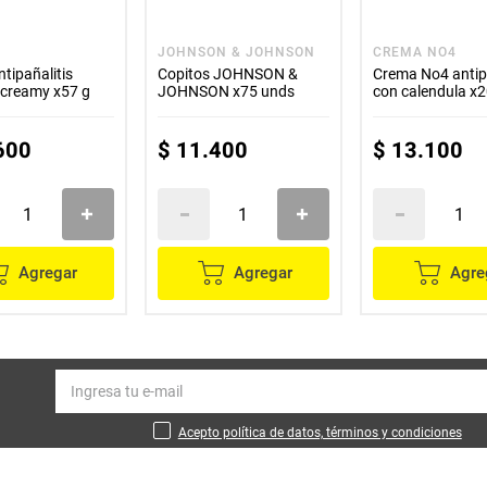
JOHNSON & JOHNSON
CREMA NO4
tipañalitis
Copitos JOHNSON &
Crema No4 antipa
 creamy x57 g
JOHNSON x75 unds
con calendula x2
600
$
11
.
400
$
13
.
100
Agregar
Agregar
Agre
Acepto política de datos, términos y condiciones