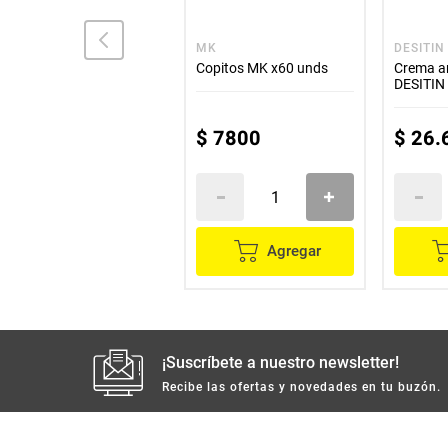
CREMA NO4
MK
DESITIN
CREMA No 4
Copitos MK x60 unds
Crema an
antipañalitis medicada
DESITIN
x60 g
$
32
.
000
$
7800
$
26
.
Agregar
Agregar
¡Suscríbete a nuestro newsletter!
Recibe las ofertas y novedades en tu buzón.