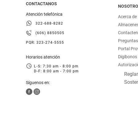
CONTACTANOS
NOSOTR
Atención telefónica
Acerca de
322-688-8282
Almacene
Contacte
(606) 8850505
Preguntas
PQR: 323-274-5555
Portal Pr
Digibonos
Horarios atención
Autorizaci
L-S: 7:30 am - 8:00 pm
D-F: 8:00 am - 7:00 pm
Reglam
Sosten
Síguenos en: