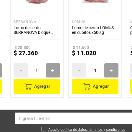
SERRANOVA
LOMUS
Lomo de cerdo
Lomo de cerdo LOMUS
SERRANOVA bloque
en cubitos x500 g
x1000 g
$
28
.
800
$
11
.
600
$
27
.
360
$
11
.
020
Agregar
Agregar
Acepto política de datos, términos y condiciones