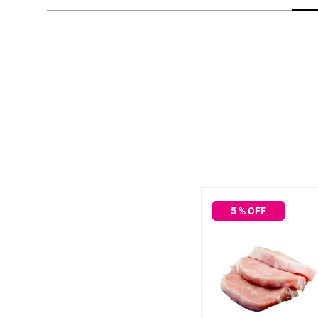
hogar
tecnología
moda
deportes
juguetería
5
% OFF