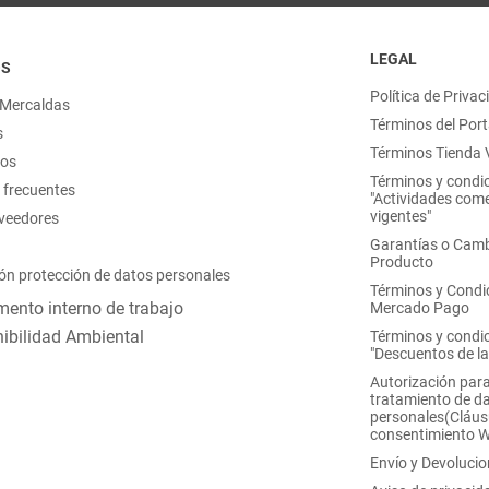
LEGAL
OS
Política de Privac
 Mercaldas
Términos del Port
s
Términos Tienda V
nos
Términos y condi
 frecuentes
"Actividades come
vigentes"
oveedores
Garantías o Camb
Producto
ón protección de datos personales
Términos y Condi
ento interno de trabajo
Mercado Pago
ibilidad Ambiental
Términos y condi
"Descuentos de l
Autorización para
tratamiento de d
personales(Cláus
consentimiento 
Envío y Devoluci