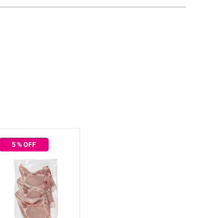
5
% OFF