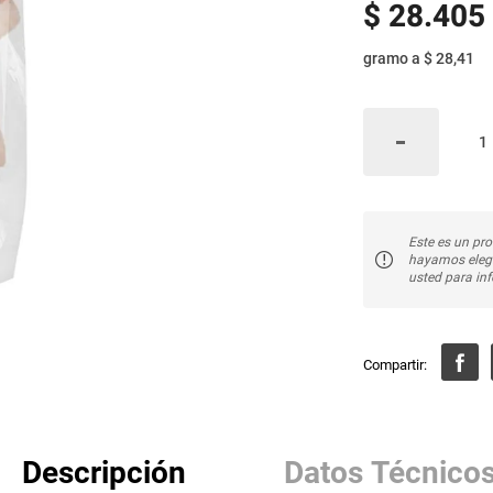
$
28
.
405
gramo
a
$ 28,41
Este es un pro
hayamos elegi
usted para inf
Descripción
Datos Técnico