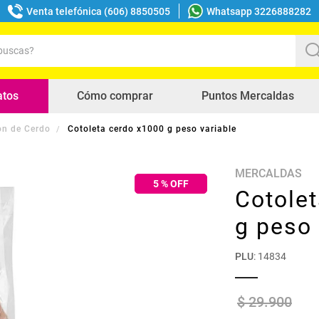
Venta telefónica (606) 8850505
Whatsapp 3226888282
uscas?
s buscados
atos
Cómo comprar
Puntos Mercaldas
n de Cerdo
Cotoleta cerdo x1000 g peso variable
MERCALDAS
5
% OFF
Cotole
g peso 
PLU
:
14834
$
29
.
900