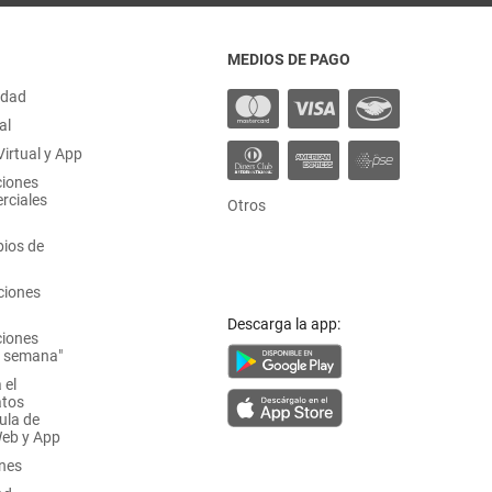
MEDIOS DE PAGO
idad
al
irtual y App
ciones
rciales
Otros
ios de
ciones
Descarga la app:
ciones
a semana"
 el
atos
ula de
Web y App
ones