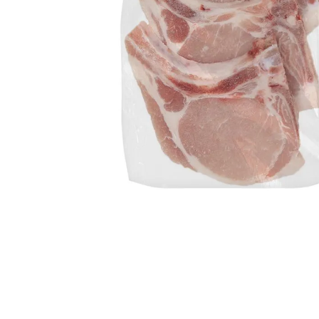
despensa
Arroz
Aceite
lácteos y refrigerados
vinos y licores
cuidado del bebé
mascotas
limpieza
cuidado personal
otros