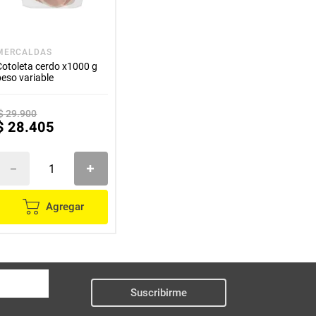
MERCALDAS
Cotoleta cerdo x1000 g
peso variable
$
29
.
900
$
28
.
405
Agregar
Suscribirme