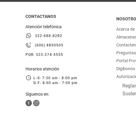
CONTACTANOS
NOSOTR
Atención telefónica
Acerca de
322-688-8282
Almacene
Contacte
(606) 8850505
Preguntas
PQR: 323-274-5555
Portal Pr
Digibonos
Horarios atención
Autorizaci
L-S: 7:30 am - 8:00 pm
D-F: 8:00 am - 7:00 pm
Reglam
Sosten
Síguenos en: