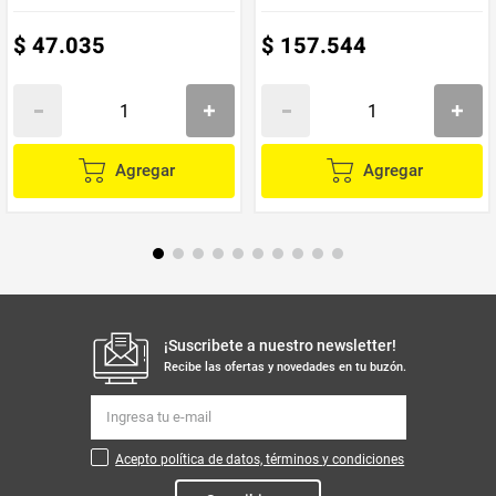
$
47
.
035
$
157
.
544
Agregar
Agregar
¡Suscribete a nuestro newsletter!
Recibe las ofertas y novedades en tu buzón.
Acepto política de datos, términos y condiciones