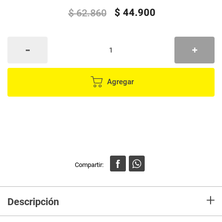
$
44
.
900
$
62
.
860
Agregar
+
Descripción
Material: metal