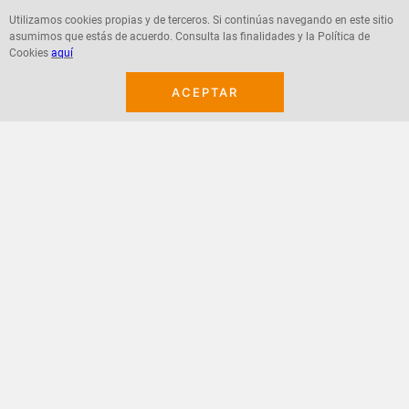
Utilizamos cookies propias y de terceros. Si continúas navegando en este sitio
asumimos que estás de acuerdo. Consulta las finalidades y la Política de
Agregar
Agregar
Cookies
aquí
ACEPTAR
¡Suscribete a nuestro newsletter!
Recibe las ofertas y novedades en tu buzón.
Acepto política de datos, términos y condiciones
Suscribirme
+
CONTACTANOS