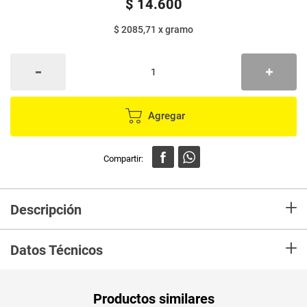
$
14
.
600
$ 2085,71
x
gramo
Agregar
+
Descripción
El Corrector Líquido Nailen se encuentra formulado con una exclusiva
+
tecnología siliconada, compuesta por microesferas que se distribuyen de
Datos Técnicos
forma homogénea y suave sobre la piel, permitiendo difuminar el producto
y cubrir aquellas imperfecciones que pueden presentarse en la delicada
piel del rostro.
Unidad de
gr
Productos similares
medida