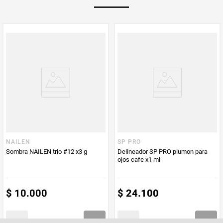
Multiplicador
1
PUM - Medida
7
Peso Neto
7
Producto (kg)
PUM - Unidad
Gramo
de Medida
NAILEN
SP PRO
Sombra NAILEN trio #12 x3 g
Delineador SP PRO plumon para
ojos cafe x1 ml
$
10
.
000
$
24
.
100