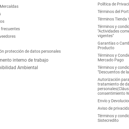
Política de Privac
 Mercaldas
Términos del Port
s
Términos Tienda V
nos
Términos y condi
 frecuentes
"Actividades come
vigentes"
oveedores
Garantías o Camb
Producto
ón protección de datos personales
Términos y Condi
ento interno de trabajo
Mercado Pago
ibilidad Ambiental
Términos y condi
"Descuentos de l
Autorización para
tratamiento de d
personales(Cláus
consentimiento 
Envío y Devoluci
Aviso de privacid
Términos y condi
Sistecredito