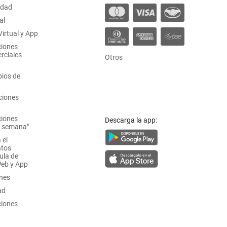
idad
al
irtual y App
ciones
rciales
Otros
ios de
ciones
ciones
Descarga la app:
a semana"
 el
atos
ula de
Web y App
ones
ad
ciones