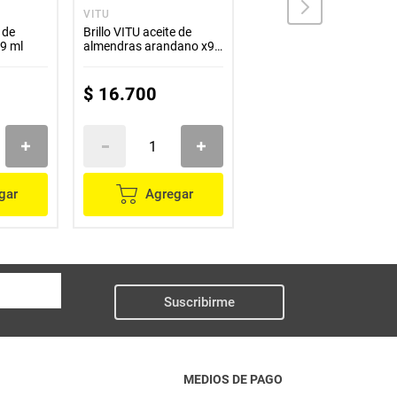
VITU
VITU
 de
Brillo VITU aceite de
Polvo VITU vitamina e 1
9 ml
almendras arandano x9
macadamia x12 g
ml
$
16
.
700
$
14
.
200
gar
Agregar
Agregar
Suscribirme
MEDIOS DE PAGO