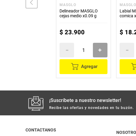
LANDER
MASGLO
MASGL
Removedor LANDER
Delineador MASGLO
Labial 
frasco tradicional x35 ml
cejas medio x0.09 g
comica x
$
6000
$
23
.
900
$
18
.
Agregar
Agregar
¡Suscríbete a nuestro newsletter!
Recibe las ofertas y novedades en tu buzón.
CONTACTANOS
NOSOTR