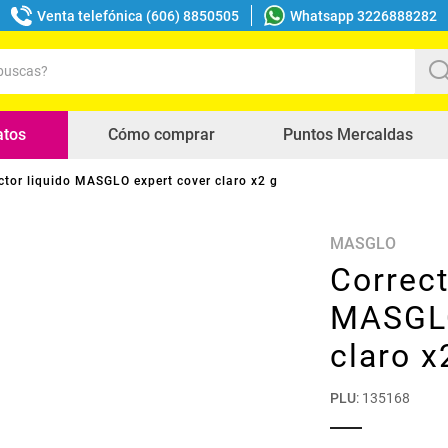
Venta telefónica (606) 8850505
Whatsapp 3226888282
uscas?
s buscados
atos
Cómo comprar
Puntos Mercaldas
ctor liquido MASGLO expert cover claro x2 g
MASGLO
Correct
MASGLO
claro x
PLU
:
135168