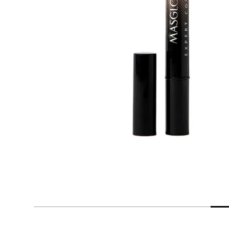
despensa
Arroz
Aceite
lácteos y refrigerados
vinos y licores
cuidado del bebé
mascotas
limpieza
cuidado personal
otros