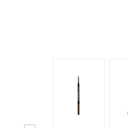
hogar
tecnología
moda
deportes
juguetería