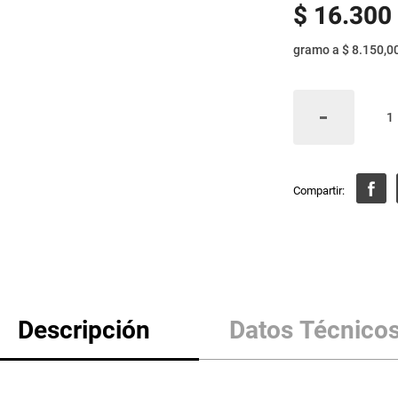
$
16
.
300
gramo
a
$ 8.150,0
Descripción
Datos Técnico