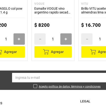
O
VOGUE
VITU
MASGLO col pow
Esmalte VOGUE vino
Brillo VITU aceite
1.4 g
argentino rapido secado
almendras lima x
x12 ml
200
$
8200
$
16
.
700
Agregar
Agregar
Agre
Acepto política de datos, términos y condiciones
LEGAL
OS