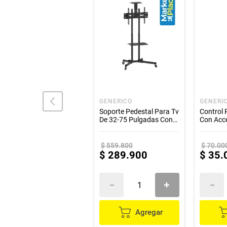
KALLEY
GENERICO
GENERI
TV KALLEY 50" Pulgadas
Soporte Pedestal Para Tv
Control
127 cm ATV50UHD 4K-
De 32-75 Pulgadas Con
Con Acc
UHD LED Plano Smart TV
Ruedas Ref 1500
Con Sa
Android
ref.ATV50UHD4KUHD
$
559
.
800
$
70
.
00
$
1
.
956
.
000
$
289
.
900
$
35
.
Agregar
Agregar