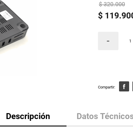
$
320
.
000
$
119
.
90
Descripción
Datos Técnico