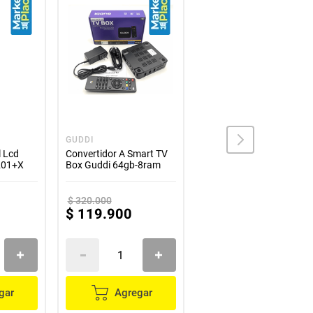
GUDDI
GENERICO
l Lcd
Convertidor A Smart TV
Control Remoto
201+X
Box Guddi 64gb-8ram
Compatible Con Tv Smar
Challenger TCO-043
$
320
.
000
$
49
.
800
$
119
.
900
$
24
.
900
gar
Agregar
Agregar