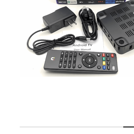
despensa
Arroz
Mantequilla
lácteos y refrigerados
vinos y licores
cuidado del bebé
mascotas
limpieza
cuidado personal
otros