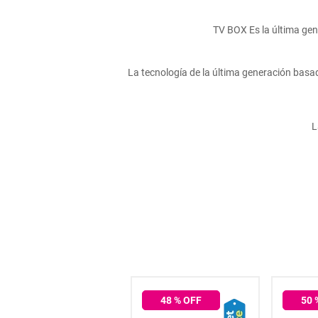
hogar
TV BOX Es la última gen
tecnología
La tecnología de la última generación bas
moda
L
deportes
juguetería
48
% OFF
50