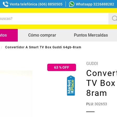
Venta telefónica (606) 8850505
Whatsapp 3226888282
uscas?
s buscados
atos
Cómo comprar
Puntos Mercaldas
Convertidor A Smart TV Box Guddi 64gb-8ram
GUDDI
63
% OFF
Conver
TV Box
8ram
PLU
:
302653