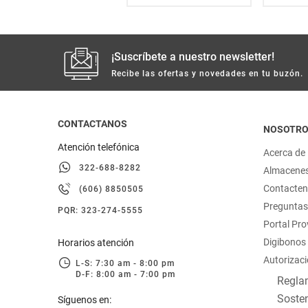
¡Suscríbete a nuestro newsletter!
Recibe las ofertas y novedades en tu buzón.
CONTACTANOS
NOSOTR
Atención telefónica
Acerca de
322-688-8282
Almacene
Contacte
(606) 8850505
Preguntas
PQR: 323-274-5555
Portal Pr
Digibonos
Horarios atención
Autorizaci
L-S: 7:30 am - 8:00 pm
D-F: 8:00 am - 7:00 pm
Reglam
Sosten
Síguenos en: