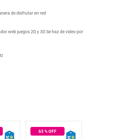
nera de disfrutar en red
dor web juegos 2D y 3D Se haz de video por
Hz
63
% OFF
50
% OFF