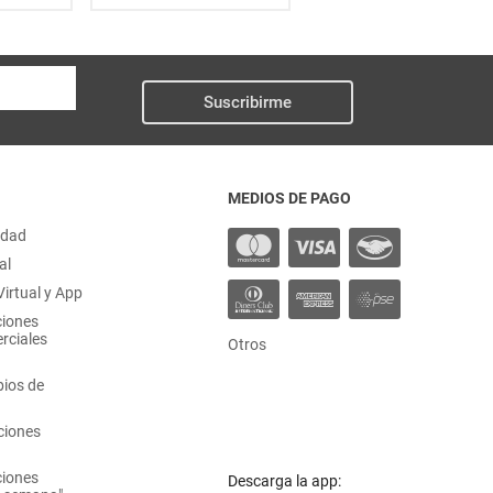
Suscribirme
MEDIOS DE PAGO
idad
al
irtual y App
ciones
rciales
Otros
ios de
ciones
ciones
Descarga la app: