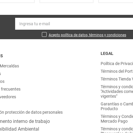
Acepto política de datos, términos y condiciones
LEGAL
OS
Política de Privac
 Mercaldas
Términos del Port
s
Términos Tienda V
nos
Términos y condi
 frecuentes
"Actividades come
vigentes"
oveedores
Garantías o Camb
Producto
ón protección de datos personales
Términos y Condi
ento interno de trabajo
Mercado Pago
ibilidad Ambiental
Términos y condi