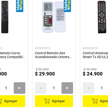
CO
GENERICO
GENERICO
 Remoto Curvo
Control Remoto Aire
Control Universa
esos Compatible
Acondicionado Universal
Smart Tv AD-UL
msung AD-SM90
Kt-100A II
0
$
59
.
800
$
49
.
800
000
$
29
.
900
$
24
.
900
Agregar
Agregar
Agre