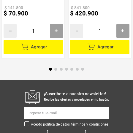
$
141
.
800
$
841
.
800
$
70
.
900
$
420
.
900
Agregar
Agregar
¡Suscribete a nuestro newsletter!
Recibe las ofertas y novedades en tu buzón.
Acepto política de datos, términos y condiciones