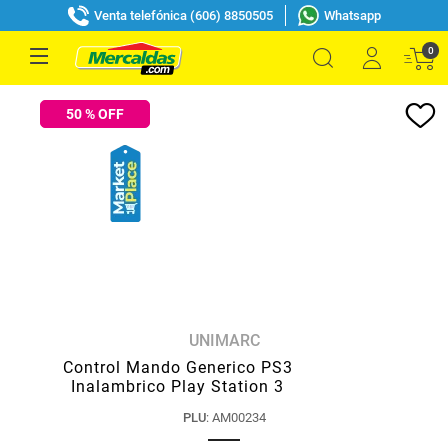
Venta telefónica (606) 8850505
Whatsapp
0
50
% OFF
UNIMARC
Control Mando Generico PS3
Inalambrico Play Station 3
PLU
:
AM00234