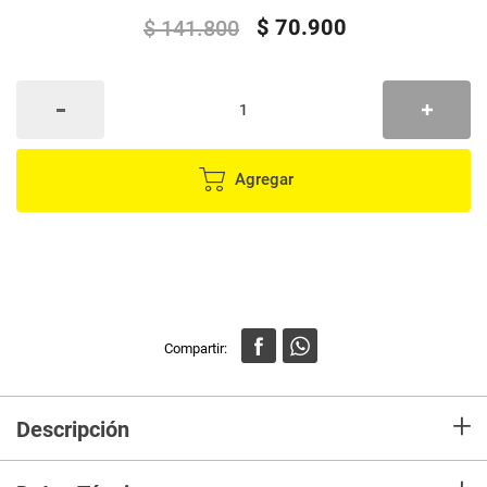
$
70
.
900
$
141
.
800
Agregar
+
Descripción
Control Genérico Ps3 Dual Inalámbrico - ¡La comodidad de un control sin
cables! , Juega con libertad y sin los peligrosos tirones de cables que