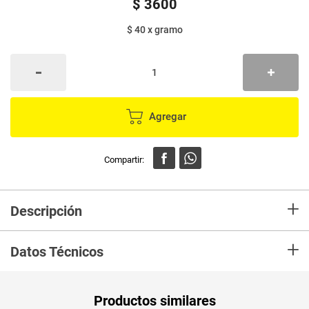
$
3600
$ 40
x
gramo
Agregar
+
Descripción
Cono de helado sabor chocolate y crema con cobertura sabor chocolate
+
Datos Técnicos
Unidad de
un
Productos similares
medida