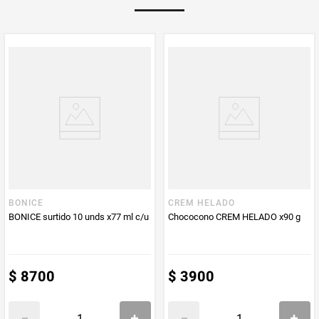
Multiplicador
1
PUM - Medida
90
Peso Neto
90
Producto (kg)
PUM - Unidad
Gramo
de Medida
BONICE
CREM HELADO
BONICE surtido 10 unds x77 ml c/u
Chococono CREM HELADO x90 g
$
8700
$
3900