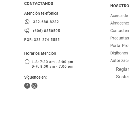
CONTACTANOS
NOSOTR
Atención telefónica
Acerca de
322-688-8282
Almacene
Contacte
(606) 8850505
Preguntas
PQR: 323-274-5555
Portal Pr
Digibonos
Horarios atención
Autorizaci
L-S: 7:30 am - 8:00 pm
D-F: 8:00 am - 7:00 pm
Reglam
Sosten
Síguenos en: