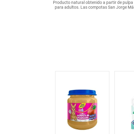
Producto natural obtenido a partir de pulpa 
hogar
para adultos. Las compotas San Jorge Má® s
tecnología
moda
deportes
juguetería