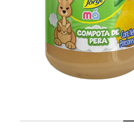
despensa
Arroz
Mantequilla
lácteos y refrigerados
vinos y licores
cuidado del bebé
mascotas
limpieza
cuidado personal
otros