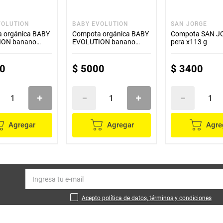
VOLUTION
BABY EVOLUTION
SAN JORGE
 orgánica BABY
Compota orgánica BABY
Compota SAN J
ION banano
EVOLUTION banano
pera x113 g
 mango x99 g
avena canela x99 g
0
$
5000
$
3400
Agregar
Agregar
Agre
Acepto política de datos, términos y condiciones