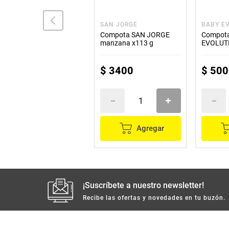
SAN JORGE
SAN JORGE
BABY E
Compota SAN JORGE
Compota SAN JORGE
Compota
trocitos de mango x145 g
manzana x113 g
EVOLUT
durazno
$
4600
$
3400
$
500
Agregar
Agregar
¡Suscríbete a nuestro newsletter!
Recibe las ofertas y novedades en tu buzón.