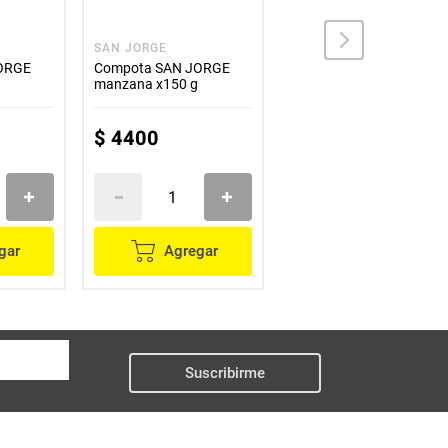
SAN JORGE
SAN JORGE
ORGE
Compota SAN JORGE
Compota SAN JORGE
manzana x150 g
má pera x90g
$
4400
$
3500
gar
Agregar
Agregar
Suscribirme