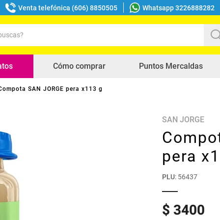
Venta telefónica (606) 8850505
Whatsapp 3226888282
uscas?
s buscados
atos
Cómo comprar
Puntos Mercaldas
Compota SAN JORGE pera x113 g
SAN JORGE
Compo
pera x
PLU
:
56437
$
3400