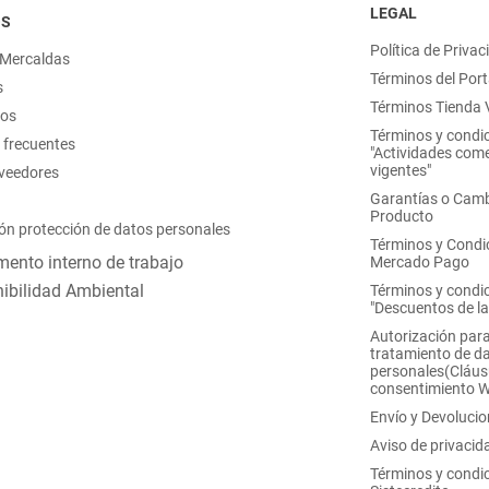
LEGAL
OS
Política de Privac
 Mercaldas
Términos del Port
s
Términos Tienda V
nos
Términos y condi
 frecuentes
"Actividades come
vigentes"
oveedores
Garantías o Camb
Producto
ón protección de datos personales
Términos y Condi
ento interno de trabajo
Mercado Pago
ibilidad Ambiental
Términos y condi
"Descuentos de l
Autorización para
tratamiento de d
personales(Cláus
consentimiento 
Envío y Devoluci
Aviso de privacid
Términos y condi