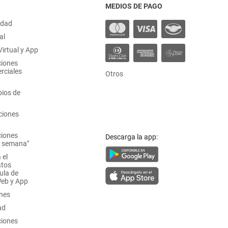
MEDIOS DE PAGO
idad
al
irtual y App
ciones
rciales
Otros
ios de
ciones
ciones
Descarga la app:
a semana"
 el
atos
ula de
Web y App
ones
ad
ciones