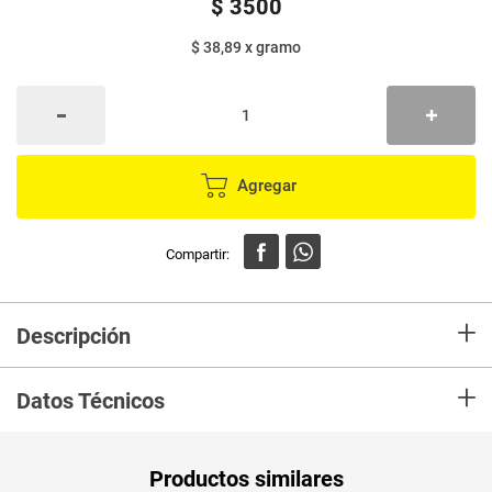
$
3500
$ 38,89
x
gramo
Agregar
+
Descripción
En mercaldas compra Compota SAN JORGE má pera x90g
+
Datos Técnicos
Unidad de
gr
Productos similares
medida