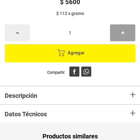
$
5600
$ 112
x
gramo
Agregar
+
Descripción
En Mercaldas compra Comino LA GRANJA en grano bolsa x50 g Marca LA
+
GRANJA y recibelo en tu casa en minutos.
Datos Técnicos
Unidad de
un
Productos similares
medida