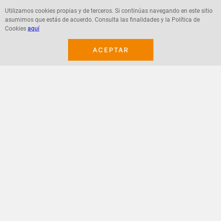
Utilizamos cookies propias y de terceros. Si continúas navegando en este sitio
asumimos que estás de acuerdo. Consulta las finalidades y la Política de
Agregar
Agregar
Cookies
aquí
ACEPTAR
¡Suscribete a nuestro newsletter!
Recibe las ofertas y novedades en tu buzón.
Acepto política de datos, términos y condiciones
Suscribirme
+
CONTACTANOS