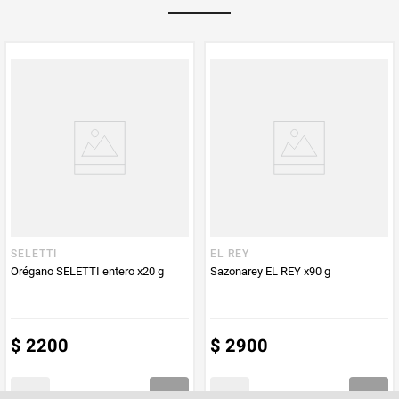
Multiplicador
1
PUM - Medida
50
Peso Neto
50
Producto (kg)
PUM - Unidad
Gramo
de Medida
SELETTI
EL REY
Orégano SELETTI entero x20 g
Sazonarey EL REY x90 g
$
2200
$
2900