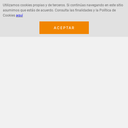
Utilizamos cookies propias y de terceros. Si continúas navegando en este sitio
asumimos que estás de acuerdo. Consulta las finalidades y la Política de
Agregar
Agregar
Cookies
aquí
ACEPTAR
¡Suscribete a nuestro newsletter!
Recibe las ofertas y novedades en tu buzón.
Acepto política de datos, términos y condiciones
Suscribirme
+
CONTACTANOS