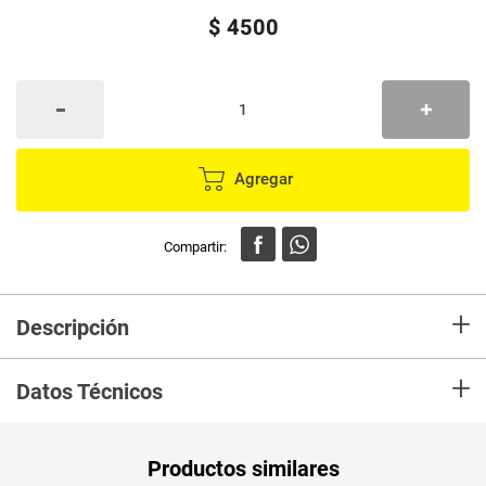
$
4500
Agregar
+
Descripción
En mercaldas compra Comedor EL PUNTO DE LAS VARIEDADES metalico
+
ref.EP11901
Datos Técnicos
Productos similares