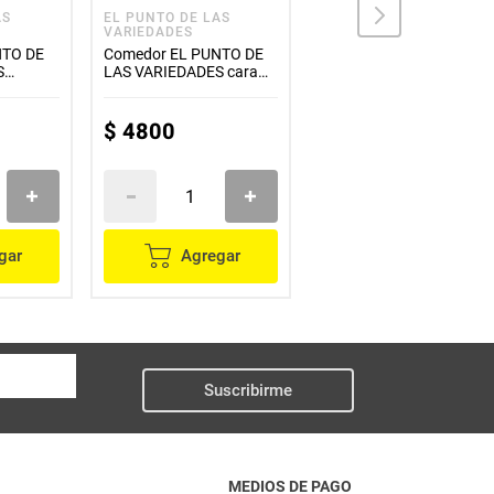
AS
EL PUNTO DE LAS
EL PUNTO DE LAS
VARIEDADES
VARIEDADES
NTO DE
Comedor EL PUNTO DE
Comedor EL PUNTO DE
S
LAS VARIEDADES cara
LAS VARIEDADES doble
o
gato
gato
$
4800
$
5200
gar
Agregar
Agregar
Suscribirme
MEDIOS DE PAGO