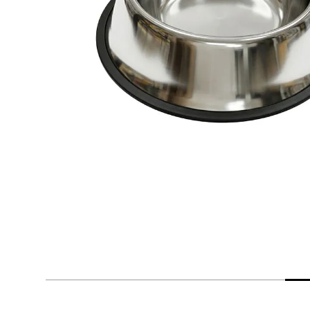
despensa
Mantequilla
Arroz
lácteos y refrigerados
vinos y licores
cuidado del bebé
mascotas
limpieza
cuidado personal
otros