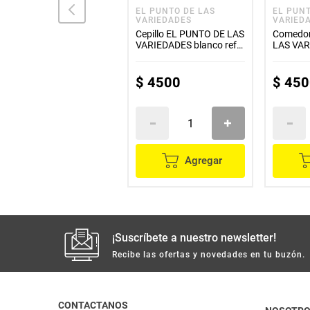
PRANA
EL PUNTO DE LAS
EL PUN
VARIEDADES
VARIED
Pala recogedora PRANA
Cepillo EL PUNTO DE LAS
Comedor
desechos de mascotas
VARIEDADES blanco ref.
LAS VA
EP11917
metalico
$
4600
$
4500
$
450
Agregar
Agregar
¡Suscríbete a nuestro newsletter!
Recibe las ofertas y novedades en tu buzón.
CONTACTANOS