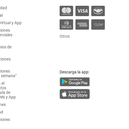
idad
al
irtual y App
ciones
rciales
Otros
ios de
ciones
ciones
Descarga la app:
a semana"
 el
atos
ula de
Web y App
ones
ad
ciones