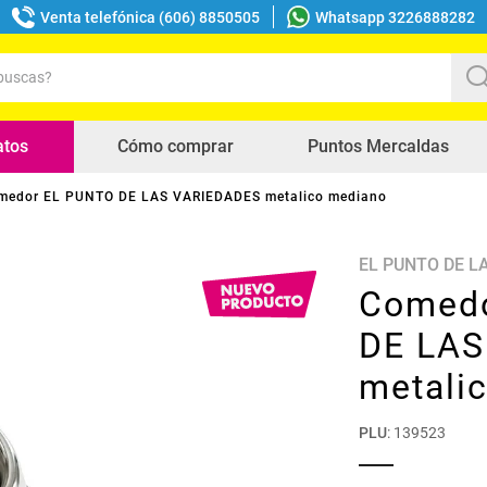
Venta telefónica (606) 8850505
Whatsapp 3226888282
uscas?
s buscados
atos
Cómo comprar
Puntos Mercaldas
medor EL PUNTO DE LAS VARIEDADES metalico mediano
EL PUNTO DE L
Comed
DE LAS
metali
PLU
:
139523