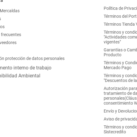
OS
Política de Privac
 Mercaldas
Términos del Port
s
Términos Tienda V
nos
Términos y condi
 frecuentes
"Actividades come
vigentes"
oveedores
Garantías o Camb
Producto
ón protección de datos personales
Términos y Condi
ento interno de trabajo
Mercado Pago
ibilidad Ambiental
Términos y condi
"Descuentos de l
Autorización para
tratamiento de d
personales(Cláus
consentimiento 
Envío y Devoluci
Aviso de privacid
Términos y condi
Sistecredito