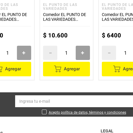
TO DE LAS
EL PUNTO DE LAS
EL PUNTO DE L
ADES
VARIEDADES
VARIEDADES
 EL PUNTO DE
Comedor EL PUNTO DE
Comedor EL PU
RIEDADES
LAS VARIEDADES
LAS VARIEDADE
 ref.EP11901
metalico grande
metalico pequeñ
0
$
10
.
600
$
6400
Agregar
Agregar
Agre
Acepto política de datos, términos y condiciones
LEGAL