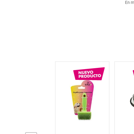
En m
hogar
tecnología
moda
deportes
juguetería