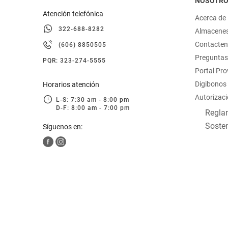
NOSOTR
Atención telefónica
Acerca de
322-688-8282
Almacene
Contacte
(606) 8850505
Preguntas
PQR: 323-274-5555
Portal Pr
Digibonos
Horarios atención
Autorizaci
L-S: 7:30 am - 8:00 pm
D-F: 8:00 am - 7:00 pm
Reglam
Sosten
Síguenos en: