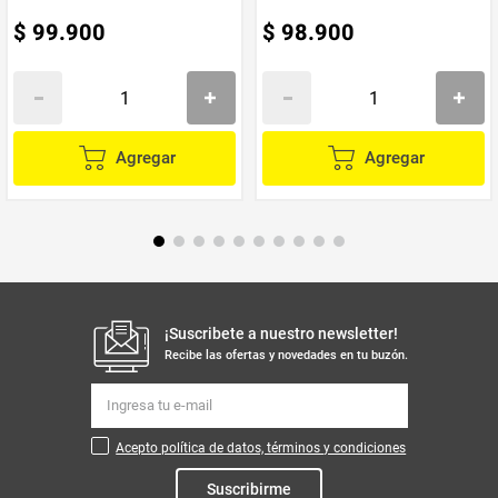
$
99
.
900
$
98
.
900
Agregar
Agregar
¡Suscribete a nuestro newsletter!
Recibe las ofertas y novedades en tu buzón.
Acepto política de datos, términos y condiciones
Suscribirme