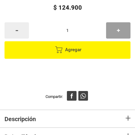
$
124
.
900
Agregar
+
Descripción
Shampoo reparador 500ml , tratamiento reparador 500ml y aceite