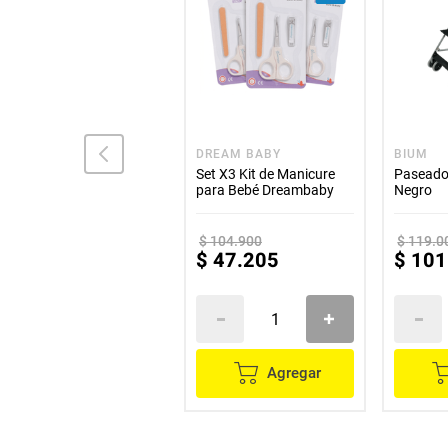
COMEJA
DREAM BABY
BIUM
Babero COMEJA de tela
Set X3 Kit de Manicure
Paseado
niño
para Bebé Dreambaby
Negro
$
104
.
900
$
119
.
0
$
9300
$
47
.
205
$
101
Agregar
Agregar