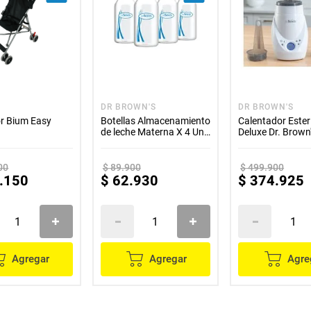
DR BROWN'S
DR BROWN'S
r Bium Easy
Botellas Almacenamiento
Calentador Ester
de leche Materna X 4 Und
Deluxe Dr. Brown
- Dr Brown's
00
$
89
.
900
$
499
.
900
.
150
$
62
.
930
$
374
.
925
Agregar
Agregar
Agre