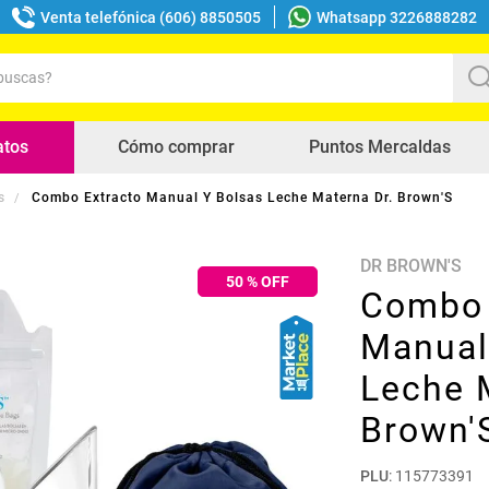
Venta telefónica (606) 8850505
Whatsapp 3226888282
uscas?
s buscados
atos
Cómo comprar
Puntos Mercaldas
s
Combo Extracto Manual Y Bolsas Leche Materna Dr. Brown'S
DR BROWN'S
50
% OFF
Combo 
Manual
Leche 
Brown'
PLU
:
115773391