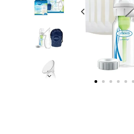
despensa
Arroz
Mantequilla
lácteos y refrigerados
vinos y licores
cuidado del bebé
mascotas
limpieza
cuidado personal
otros