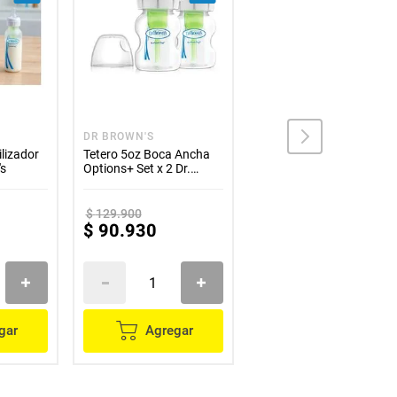
DR BROWN'S
DR BROWN'S
ilizador
Tetero 5oz Boca Ancha
Dispensador de Leche y
's
Options+ Set x 2 Dr.
Cereal Azul Dr. Brown's
Brown's
$
129
.
900
$
41
.
900
$
90
.
930
$
31
.
425
gar
Agregar
Agregar