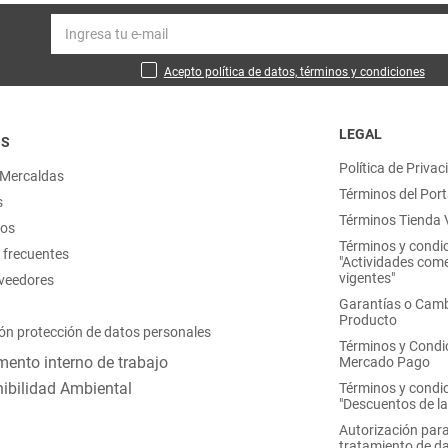
Acepto política de datos, términos y condiciones
LEGAL
OS
Política de Privac
 Mercaldas
Términos del Port
s
Términos Tienda V
nos
Términos y condi
 frecuentes
"Actividades come
vigentes"
oveedores
Garantías o Camb
Producto
ón protección de datos personales
Términos y Condi
ento interno de trabajo
Mercado Pago
ibilidad Ambiental
Términos y condi
"Descuentos de l
Autorización para
tratamiento de d