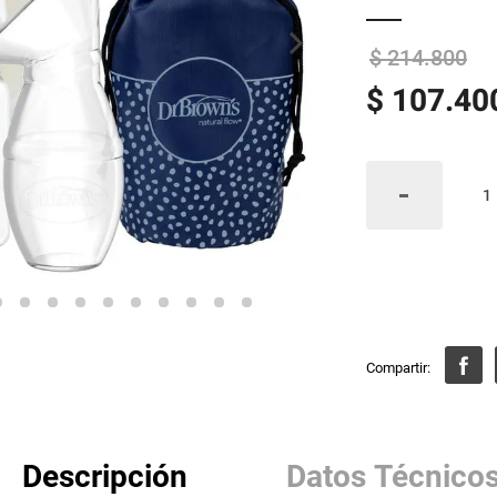
$
214
.
800
$
107
.
40
Descripción
Datos Técnico