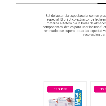
hogar
Set de lactancia espectacular con un prá
tecnología
especial. El práctico extractor de leche m
materna al tetero o a la bolsa de almace
componentes ideales para usar incluso fuer
renovado que supera todas las expectativ
moda
recolección par
deportes
juguetería
55
% OFF
15