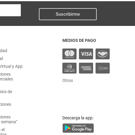
Suscribirme
MEDIOS DE PAGO
idad
al
irtual y App
ciones
rciales
Otros
ios de
ciones
ciones
Descarga la app:
a semana"
 el
atos