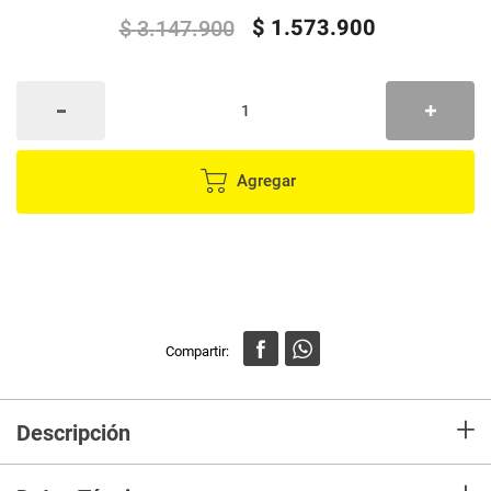
$
1
.
573
.
900
$
3
.
147
.
900
Agregar
+
Descripción
Combo Cama Tarima Nido Tanner 120 Semidoble
– Funcionalidad y estilo