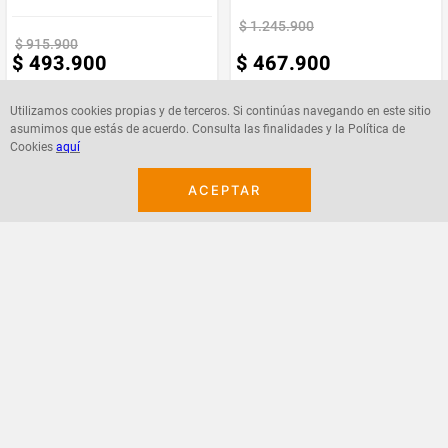
Recomendaciones de uso:
$
1
.
245
.
900
$
915
.
900
$
493
.
900
$
467
.
900
No exponer al sol directamente
Evitar ambientes húmedos
No utilizar productos químicos o abrasivos para la limpieza
Rotar el colchón periódicamente para prolongar su vida útil
Utilizamos cookies propias y de terceros. Si continúas navegando en este sitio
Utilizar un protector de colchón para mantener su higiene
asumimos que estás de acuerdo. Consulta las finalidades y la Política de
Con el
Combo Cama Tarima Nido Tanner 100 Sencillo más Espaldar
Cookies
aquí
Kaser
, disfrutarás de un descanso de calidad y un ambiente acogedor en
Agregar
Agregar
tu habitación. ¡Haz de tu espacio un lugar ideal para relajarte!
ACEPTAR
¡Suscribete a nuestro newsletter!
Recibe las ofertas y novedades en tu buzón.
Acepto política de datos, términos y condiciones