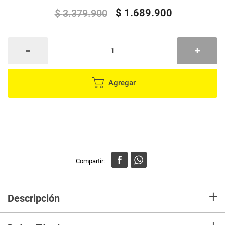
$
1
.
689
.
900
$
3
.
379
.
900
Agregar
+
Descripción
Combo Cama Tarima Nido Tanner 100 Sencillo más Espaldar Kaser
–